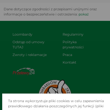
Dane dotyczące zgodności z przepisami unijnymi oraz
informacje o bezpieczeństwie i ostrzeżenia:
pokaż
Loombardy
Regulaminy
Odstąp od umowy 
Polityka 
TUTAJ
prywatności
Zwroty i reklamacje
Praca
Kontakt
Ta strona wykorzystuje pliki cookies w celu zapewnienia
prawidłowego działania poszczególnych jej funkcji (pliki