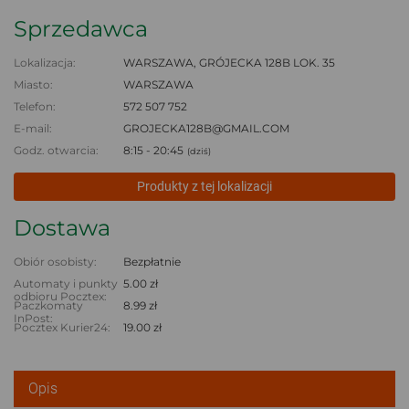
Sprzedawca
Lokalizacja:
WARSZAWA, GRÓJECKA 128B LOK. 35
Miasto:
WARSZAWA
Telefon:
572 507 752
E-mail:
GROJECKA128B@GMAIL.COM
Godz. otwarcia:
8:15 - 20:45
(dziś)
Produkty z tej lokalizacji
Dostawa
Obiór osobisty:
Bezpłatnie
Automaty i punkty
5.00 zł
odbioru Pocztex:
Paczkomaty
8.99 zł
InPost:
Pocztex Kurier24:
19.00 zł
Opis