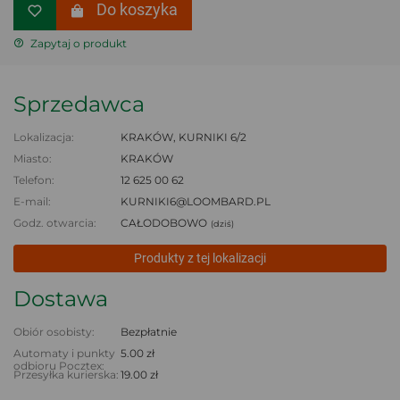
Do koszyka
Zapytaj o produkt
Sprzedawca
Lokalizacja:
KRAKÓW, KURNIKI 6/2
Miasto:
KRAKÓW
Telefon:
12 625 00 62
E-mail:
KURNIKI6@LOOMBARD.PL
Godz. otwarcia:
CAŁODOBOWO
(dziś)
Produkty z tej lokalizacji
Dostawa
Obiór osobisty:
Bezpłatnie
Automaty i punkty
5.00 zł
odbioru Pocztex:
Przesyłka kurierska:
19.00 zł