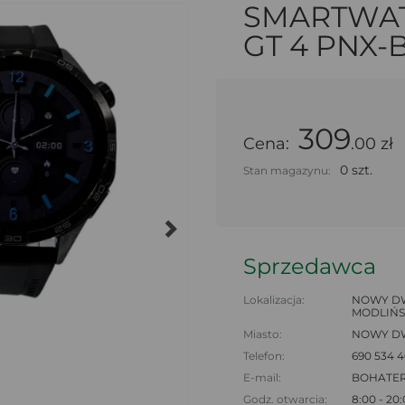
SMARTWA
GT 4 PNX-B
309
Cena:
.00 zł
0 szt.
Stan magazynu:
Sprzedawca
Lokalizacja:
NOWY DW
MODLIŃS
Miasto:
NOWY D
Telefon:
690 534 4
E-mail:
BOHATE
Godz. otwarcia:
8:00 - 20