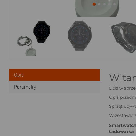
Wita
Opis
Parametry
Dziś w sprze
Opis przedm
Sprzęt używa
W zestawie z
Smartwatch
Ładowarka