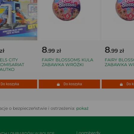
8
8
ł
.99 zł
.99 zł
S CITY
FAIRY BLOSSOMS KULA
FAIRY BLOSSO
MISARIAT
ZABAWKA WRÓŻKI
ZABAWKA WRÓ
AUTKO
o koszyka
Do koszyka
Do kos
cje o bezpieczeństwie i ostrzeżenia:
pokaż
Loombardy
NYCH LOMBARDÓW W POLSCE