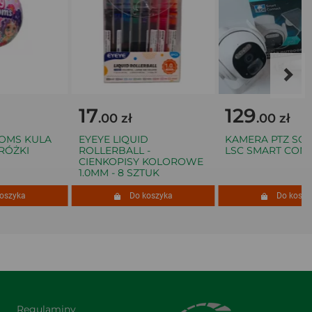
17
129
.00 zł
.00 zł
MS KULA
EYEYE LIQUID
KAMERA PTZ SOLA
ŻKI
ROLLERBALL -
LSC SMART CONNE
CIENKOPISY KOLOROWE
1.0MM - 8 SZTUK
zyka
Do koszyka
Do koszyka
Regulaminy