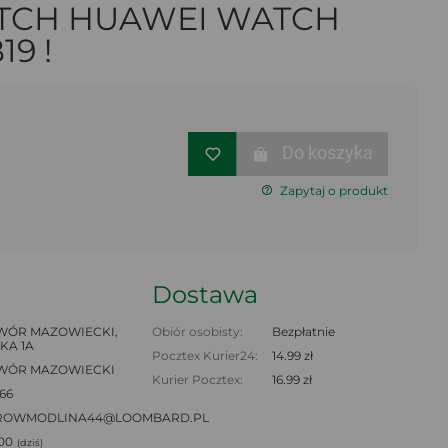
TCH HUAWEI WATCH
19 !
Do koszyka
Zapytaj o produkt
Dostawa
ÓR MAZOWIECKI,
Obiór osobisty:
Bezpłatnie
KA 1A
Pocztex Kurier24:
14.99 zł
WÓR MAZOWIECKI
Kurier Pocztex:
16.99 zł
66
ROWMODLINA44@LOOMBARD.PL
:00
(dziś)