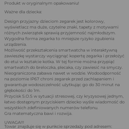
Produkt w oryginalnym opakowaniu!
Ważne dla dziecka:
Design przyjazny dzieciom zegarek jest kolorowy,
wyświetlacz ma duże, czytelne znaki, tapety z motywami
różnych zwierzątek sprawią przyjemność najmłodszym.
Wygodna forma zegarka to mniejsze ryzyko zgubienia
urządzenia.
Możliwość przekształcenia smartwatcha w interaktywną
zawieszkę wystarczy wyciągnąć kopertę zegarka i przełożyć
do etui w kształcie kotka. W tej formie można przypiąć
smartwatch do breloczka, plecaka, czy zawiesić na smyczy.
Nieograniczona zabawa nawet w wodzie. Wodoodporność
na poziomie IP67 chroni zegarek przed zachlapaniem i
gwarantuje wodoszczelność użytkując go do 30 minut na
głębokości do 1m.
Przycisk S.O.S w sytuacji stresowej, czy kryzysowej jednym,
łatwo dostępnym przyciskiem dziecko wyśle wiadomość do
wszystkich zdefiniowanych numerów telefonu.
Gra matematyczna bawi i rozwija.
UWAGA!!!
Towar znajduje się w punkcie sprzedaży pod adresem: