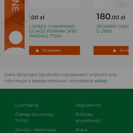
69
180
.00 zł
.00 zł
LEGO SPEED CHAMPIONS
ZEGAREK CASIO 
SAMOCHÓD FERRARI SF90
G-2900
XX STRADALE 77254
Do koszyka
Do koszy
Dane dotyczące zgodności z przepisami unijnymi oraz
informacje o bezpieczeństwie i ostrzeżenia:
pokaż
Loombardy
Regulaminy
Odstąp od umowy 
Polityka 
TUTAJ
prywatności
Zwroty i reklamacje
Praca