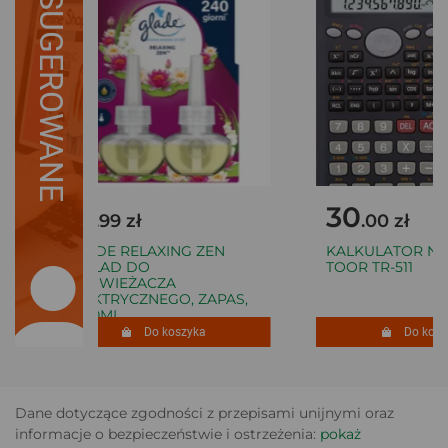
SUGEROWANE
18
30
.99 zł
.00 zł
GLADE RELAXING ZEN
KALKULATOR NA
WKŁAD DO
TOOR TR-511
ODŚWIEŻACZA
ELEKTRYCZNEGO, ZAPAS,
2X20ML
Do koszyka
Do koszy
Dane dotyczące zgodności z przepisami unijnymi oraz
informacje o bezpieczeństwie i ostrzeżenia:
pokaż