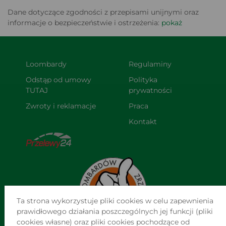
Dane dotyczące zgodności z przepisami unijnymi oraz
informacje o bezpieczeństwie i ostrzeżenia:
pokaż
Loombardy
Regulaminy
Odstąp od umowy 
Polityka 
TUTAJ
prywatności
Zwroty i reklamacje
Praca
Kontakt
Ta strona wykorzystuje pliki cookies w celu zapewnienia
prawidłowego działania poszczególnych jej funkcji (pliki
cookies własne) oraz pliki cookies pochodzące od