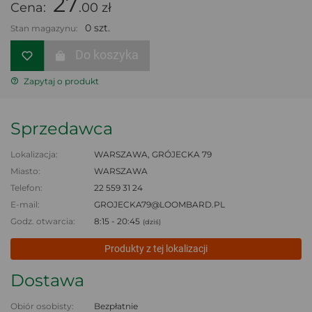
27
Cena:
.00 zł
0 szt.
Stan magazynu:
Do koszyka
Zapytaj o produkt
Sprzedawca
Lokalizacja:
WARSZAWA, GRÓJECKA 79
Miasto:
WARSZAWA
Telefon:
22 559 31 24
E-mail:
GROJECKA79@LOOMBARD.PL
Godz. otwarcia:
8:15 - 20:45
(dziś)
Produkty z tej lokalizacji
Dostawa
Obiór osobisty:
Bezpłatnie