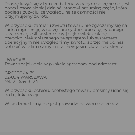
Proszę liczyć się z tym, że bateria w danym sprzęcie nie jest
nowa i może słabiej działać, stanowi naturalną część, która
podlega zużyciu, ze względu na te czynności nie
przyjmujemy zwrotu.
W przypadku zamiaru zwrotu towaru nie zgadzamy się na
żadną ingerencję w sprzęt ani system operacyjny danego
urządzenia, jeśli stwierdzimy jakąkolwiek zmianę
czegokolwiek związanego ze sprzętem lub systemem
operacyjnym nie uwzględnimy zwrotu, sprzęt ma do nas
dotrzeć w takim samym stanie w jakim dotarł do klienta.
UWAGA!!!
Towar znajduje się w punkcie sprzedaży pod adresem:
GRÓJECKA 79
02-094 WARSZAWA
tel.: 22 559 31 24
W przypadku odbioru osobistego towaru prosimy udać się
do tej lokalizacji.
W siedzibie firmy nie jest prowadzona żadna sprzedaż.