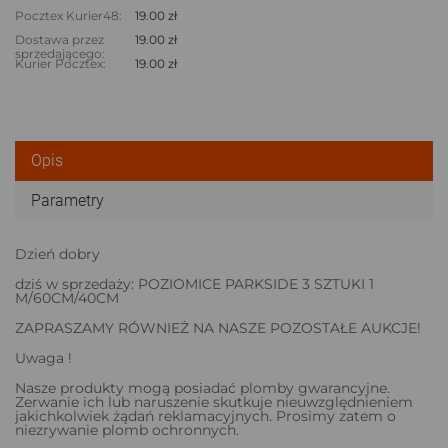
Pocztex Kurier48:
19.00 zł
Dostawa przez
19.00 zł
sprzedającego:
Kurier Pocztex:
19.00 zł
Opis
Parametry
Dzień dobry
dziś w sprzedaży: POZIOMICE PARKSIDE 3 SZTUKI 1
M/60CM/40CM
ZAPRASZAMY RÓWNIEŻ NA NASZE POZOSTAŁE AUKCJE!
Uwaga !
Nasze produkty mogą posiadać plomby gwarancyjne.
Zerwanie ich lub naruszenie skutkuje nieuwzględnieniem
jakichkolwiek żądań reklamacyjnych. Prosimy zatem o
niezrywanie plomb ochronnych.