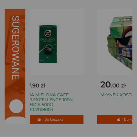
SUGEROWANE
29
20
.90 zł
.00 zł
KAWA MIELONA CAFE
MŁYNEK KOSTKA
D'OR EXCELLENCE 100%
ARABICA 500G
8003012018003
Do koszyka
Do koszy