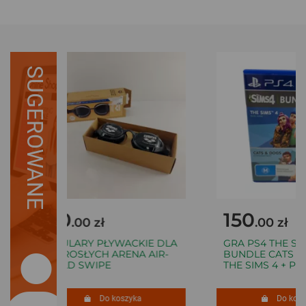
SUGEROWANE
80
150
.00 zł
.00 zł
OKULARY PŁYWACKIE DLA
GRA PS4 THE SIMS
DOROSŁYCH ARENA AIR-
BUNDLE CATS & D
BOLD SWIPE
THE SIMS 4 + PSY 
Do koszyka
Do koszy