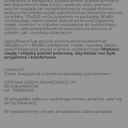
zimęŁatwa w pielęgnacji szybkie pranie, szybkie schnięcie,
bez prasowaniaTrwałe kolory nawet po wielu praniach
pościel wygląda jak nowaNowoczesny wygląd stylowa i
praktyczna ozdoba każdej sypialniZestaw zawiera:1x poszwa
na kołdrę: 135x200 cm2x poszewka na poduszkę: 80x80
cmDlaczego warto wybrać pościel polarową?Zapewnia
ciepło i komfort w chłodne noceIdealna do codziennego
użytku i jako prezentŚwietnie sprawdza się zarówno w
sypialni, jak i w pokoju dziecięcym
Specyfikacja:Typ: pościel zimowa polarowaRozmiar:
135x200 cm + 80x80 cmMateriał: miękki, wysokiej jakości
polarPielęgnacja: pranie w pralce, szybkoschnąca
Wybierz
ciepłą i miękką pościel polarową, aby każda noc była
przyjemna i komfortowa.
UWAGA!!!
Towar znajduje się w punkcie sprzedaży pod adresem:
STEFANA GROTA ROWECKIEGO 7H
30-348 KRAKÓW
tel.: 798355455
W przypadku odbioru osobistego towaru prosimy udać się
do tej lokalizacji.
W siedzibie firmy nie jest prowadzona żadna sprzedaż.