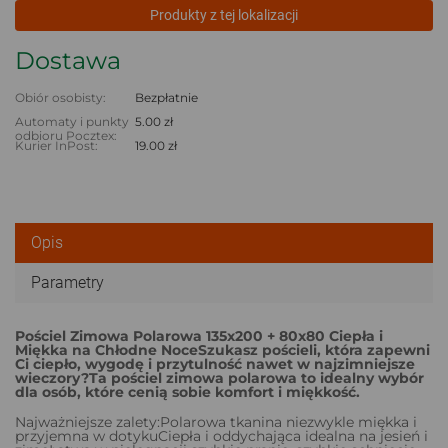
Produkty z tej lokalizacji
Dostawa
Obiór osobisty:
Bezpłatnie
Automaty i punkty
5.00 zł
odbioru Pocztex:
Kurier InPost:
19.00 zł
Opis
Parametry
Pościel Zimowa Polarowa 135x200 + 80x80 Ciepła i
Miękka na Chłodne Noce
Szukasz pościeli, która zapewni
Ci ciepło, wygodę i przytulność nawet w najzimniejsze
wieczory?
Ta pościel zimowa polarowa to idealny wybór
dla osób, które cenią sobie komfort i miękkość.
Najważniejsze zalety:Polarowa tkanina niezwykle miękka i
przyjemna w dotykuCiepła i oddychająca idealna na jesień i