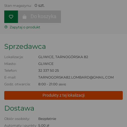
0 szt.
Stan magazynu:
Do koszyka
Zapytaj o produkt
Sprzedawca
Lokalizacja:
GLIWICE, TARNOGÓRSKA 82
Miasto:
GLIWICE
Telefon:
32 337 50 25
E-mail:
TARNOGORSKA82.LOMBARD@GMAIL.COM
Godz. otwarcia:
8:00 - 21:00
(dziś)
Produkty z tej lokalizacji
Dostawa
Obiór osobisty:
Bezpłatnie
Automaty i punkty
5.00 zł