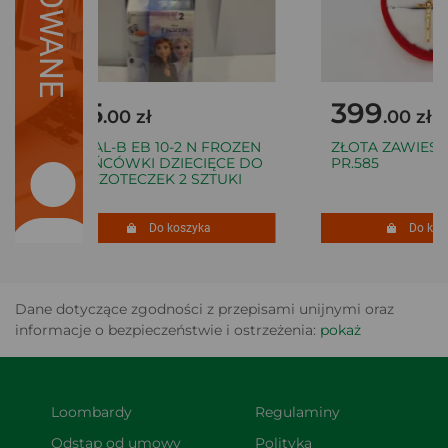
25
399
.00 zł
.00 zł
ORAL-B EB 10-2 N FROZEN
ZŁOTA ZAWIESZ
KOŃCÓWKI DZIECIĘCE DO
PR.585
SZCZOTECZEK 2 SZTUKI
Do koszyka
Do kosz
Dane dotyczące zgodności z przepisami unijnymi oraz
informacje o bezpieczeństwie i ostrzeżenia:
pokaż
Loombardy
Regulaminy
Odstąp od umowy 
Polityka 