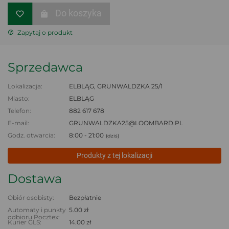
Do koszyka
Zapytaj o produkt
Sprzedawca
Lokalizacja:
ELBLĄG, GRUNWALDZKA 25/1
Miasto:
ELBLĄG
Telefon:
882 617 678
E-mail:
GRUNWALDZKA25@LOOMBARD.PL
Godz. otwarcia:
8:00 - 21:00
(dziś)
Produkty z tej lokalizacji
Dostawa
Obiór osobisty:
Bezpłatnie
Automaty i punkty
5.00 zł
odbioru Pocztex:
Kurier GLS:
14.00 zł