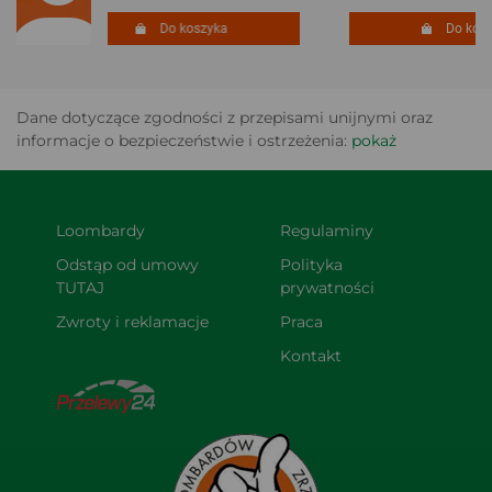
Do koszyka
Do koszyk
Dane dotyczące zgodności z przepisami unijnymi oraz
informacje o bezpieczeństwie i ostrzeżenia:
pokaż
Loombardy
Regulaminy
Odstąp od umowy 
Polityka 
TUTAJ
prywatności
Zwroty i reklamacje
Praca
Kontakt