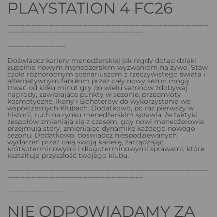
PLAYSTATION 4 FC26
-----------------------------------------------------------------------------------
--------------------------------------------------------
------------------------
Doświadcz kariery menedżerskiej jak nigdy dotąd dzięki
zupełnie nowym menedżerskim wyzwaniom na żywo. Staw
czoła różnorodnym scenariuszom z rzeczywistego świata i
alternatywnym fabułom przez cały nowy sezon mogą
trwać od kilku minut gry do wielu sezonów zdobywaj
nagrody, zawierające punkty w sezonie, przedmioty
kosmetyczne, Ikony i Bohaterów do wykorzystania we
współczesnych Klubach. Dodatkowo, po raz pierwszy w
historii, ruch na rynku menedżerskim sprawia, że taktyki
zespołów zmieniają się z czasem, gdy nowi menedżerowie
przejmują stery, zmieniając dynamikę każdego nowego
sezonu. Dodatkowo, doświadcz niespodziewanych
wydarzeń przez całą swoją karierę, zarządzając
krótkoterminowymi i długoterminowymi sprawami, które
kształtują przyszłość twojego klubu.
-----------------------------------------------------------------------------------
--------------------------------------------------------
------------------------
NIE ODPOWIADAMY ZA