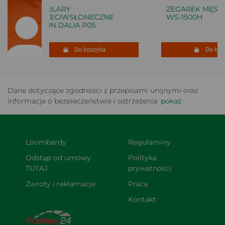
OKULARY
ZEGAREK MĘSKI 
PRZECIWSŁONECZNE
WS-1500H
JOHN DALIA P05
Do koszyka
Do koszy
Dane dotyczące zgodności z przepisami unijnymi oraz
informacje o bezpieczeństwie i ostrzeżenia:
pokaż
Loombardy
Regulaminy
Odstąp od umowy 
Polityka 
TUTAJ
prywatności
Zwroty i reklamacje
Praca
Kontakt