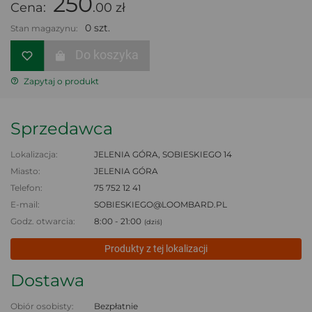
250
Cena:
.00 zł
0 szt.
Stan magazynu:
Do koszyka
Zapytaj o produkt
Sprzedawca
Lokalizacja:
JELENIA GÓRA, SOBIESKIEGO 14
Miasto:
JELENIA GÓRA
Telefon:
75 752 12 41
E-mail:
SOBIESKIEGO@LOOMBARD.PL
Godz. otwarcia:
8:00 - 21:00
(dziś)
Produkty z tej lokalizacji
Dostawa
Obiór osobisty:
Bezpłatnie