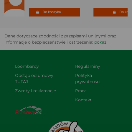
Do koszyka
Do koszy
Dane dotyczące zgodności z przepisami unijnymi oraz
informacje o bezpieczeństwie i ostrzeżenia:
pokaż
Loombardy
Regulaminy
Odstąp od umowy 
Polityka 
TUTAJ
prywatności
Zwroty i reklamacje
Praca
Kontakt