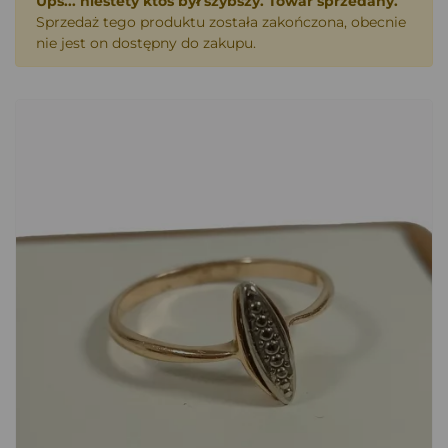
Ups... niestety ktoś był szybszy. Towar sprzedany.
Sprzedaż tego produktu została zakończona, obecnie
nie jest on dostępny do zakupu.