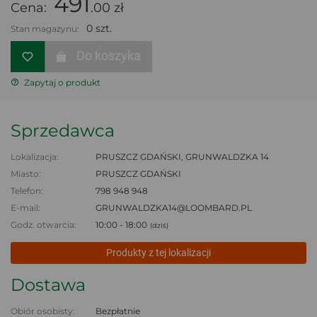
491
Cena:
.00 zł
0 szt.
Stan magazynu:
Do koszyka
Zapytaj o produkt
Sprzedawca
Lokalizacja:
PRUSZCZ GDAŃSKI, GRUNWALDZKA 14
Miasto:
PRUSZCZ GDAŃSKI
Telefon:
798 948 948
E-mail:
GRUNWALDZKA14@LOOMBARD.PL
Godz. otwarcia:
10:00 - 18:00
(dziś)
Produkty z tej lokalizacji
Dostawa
Obiór osobisty:
Bezpłatnie