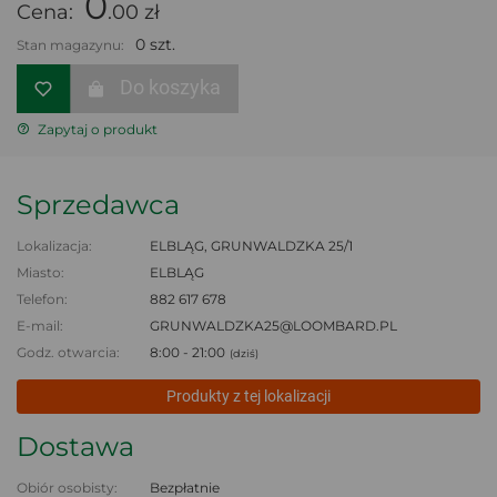
0
Cena:
.00 zł
0 szt.
Stan magazynu:
Do koszyka
Zapytaj o produkt
Sprzedawca
Lokalizacja:
ELBLĄG, GRUNWALDZKA 25/1
Miasto:
ELBLĄG
Telefon:
882 617 678
E-mail:
GRUNWALDZKA25@LOOMBARD.PL
Godz. otwarcia:
8:00 - 21:00
(dziś)
Produkty z tej lokalizacji
Dostawa
Obiór osobisty:
Bezpłatnie