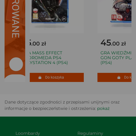
SUGEROWANE
35
45
.00 zł
.00 zł
GRA MASS EFFECT
GRA WIEDŹMIN 3 
ANDROMEDA PS4
GON GOTY PLAYS
PLAYSTATION 4 (PS4)
(PS4)
Do koszyka
Do kosz
Dane dotyczące zgodności z przepisami unijnymi oraz
informacje o bezpieczeństwie i ostrzeżenia:
pokaż
Loombardy
Regulaminy