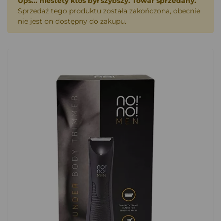
Ups... niestety ktoś był szybszy. Towar sprzedany.
Sprzedaż tego produktu została zakończona, obecnie
nie jest on dostępny do zakupu.