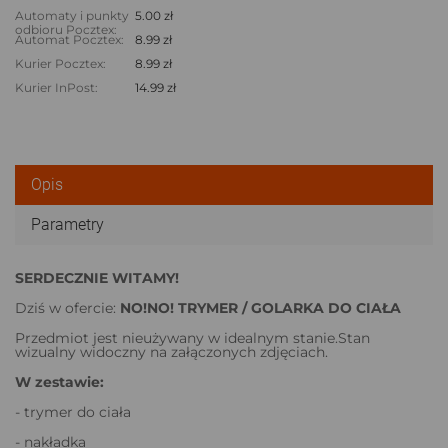
Automaty i punkty
5.00 zł
odbioru Pocztex:
Automat Pocztex:
8.99 zł
Kurier Pocztex:
8.99 zł
Kurier InPost:
14.99 zł
Opis
Parametry
SERDECZNIE WITAMY!
Dziś w ofercie:
NO!NO! TRYMER / GOLARKA DO CIAŁA
Przedmiot jest nieużywany w idealnym stanie.Stan
wizualny widoczny na załączonych zdjęciach.
W zestawie:
- trymer do ciała
- nakładka