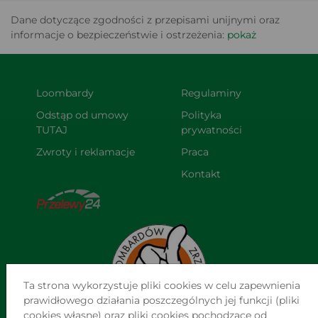
Dane dotyczące zgodności z przepisami unijnymi oraz
informacje o bezpieczeństwie i ostrzeżenia:
pokaż
Loombardy
Regulaminy
Odstąp od umowy 
Polityka 
TUTAJ
prywatności
Zwroty i reklamacje
Praca
Kontakt
Ta strona wykorzystuje pliki cookies w celu zapewnienia
prawidłowego działania poszczególnych jej funkcji (pliki
cookies własne) oraz pliki cookies pochodzące od