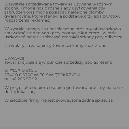
Wszystkie sprzedawane towary są używane w różnym
stopniu i mogą nosić różne ślady użytkowania czy
zabrudzeń oraz mogą posiadać naklejone plomby
gwarancyjne, które stanowią podstawę przyjęcia zwrotów i
rozpatrzenia reklamacji.
Wszystkie sprzęty są ubezpieczone prosimy obowiązkowo
sprawdzać stan towaru przy dostawie kurierem i w razie
uszkodzeń od razu spisywać protokół szkody przy odbiorze.
Na wpłaty za zakupiony towar czekamy max. 3 dni.
UWAGA!!!
Towar znajduje się w punkcie sprzedaży pod adresem:
ALEJA 3 MAJA 4
27-400 OSTROWIEC ŚWIĘTOKRZYSKI
tel.: 41 266 57 92
W przypadku odbioru osobistego towaru prosimy udać się
do tej lokalizacji.
W siedzibie firmy nie jest prowadzona żadna sprzedaż.