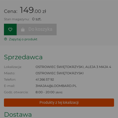
149
Cena:
.00 zł
0 szt.
Stan magazynu:
Do koszyka
Zapytaj o produkt
Sprzedawca
Lokalizacja:
OSTROWIEC ŚWIĘTOKRZYSKI, ALEJA 3 MAJA 4
Miasto:
OSTROWIEC ŚWIĘTOKRZYSKI
Telefon:
41 266 57 92
E-mail:
3MAJA4@LOOMBARD.PL
Godz. otwarcia:
8:00 - 20:00
(dziś)
Produkty z tej lokalizacji
Dostawa