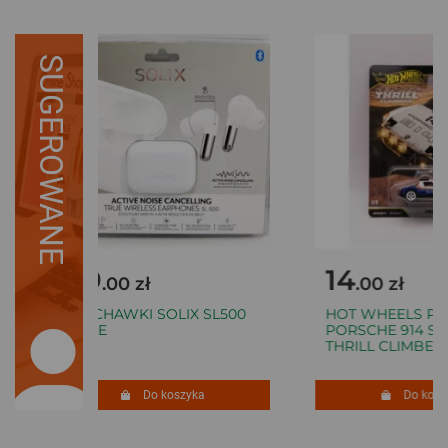
SUGEROWANE
49
14
.00 zł
.00 zł
SŁUCHAWKI SOLIX SL500
HOT WHEELS PR
BIAŁE
PORSCHE 914 SAF
THRILL CLIMBERS 
Do koszyka
Do koszy