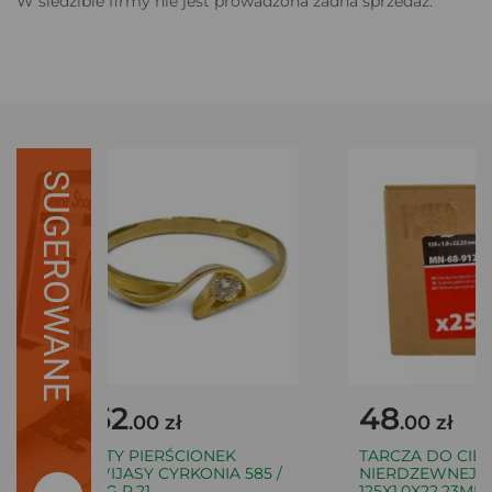
W siedzibie firmy nie jest prowadzona żadna sprzedaż.
SUGEROWANE
852
48
.00 zł
.00 zł
ZŁOTY PIERŚCIONEK
TARCZA DO CIĘCI
ZAWIJASY CYRKONIA 585 /
NIERDZEWNEJ P
1,67 G R.21
125X1,0X22,23MM