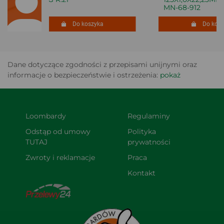
MN-68-912
Do koszyka
Do koszy
Dane dotyczące zgodności z przepisami unijnymi oraz
informacje o bezpieczeństwie i ostrzeżenia:
pokaż
Loombardy
Regulaminy
Odstąp od umowy 
Polityka 
TUTAJ
prywatności
Zwroty i reklamacje
Praca
Kontakt