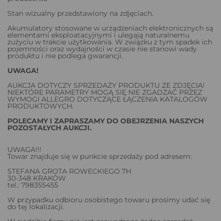
Stan wizualny przedstawiony na zdjęciach.
Akumulatory stosowane w urządzeniach elektronicznych są
elementami eksploatacyjnymi i ulegają naturalnemu
zużyciu w trakcie użytkowania. W związku z tym spadek ich
pojemności oraz wydajności w czasie nie stanowi wady
produktu i nie podlega gwarancji.
UWAGA!
AUKCJA DOTYCZY SPRZEDAŻY PRODUKTU ZE ZDJĘCIA!
NIEKTÓRE PARAMETRY MOGĄ SIĘ NIE ZGADZAĆ PRZEZ
WYMOGI ALLEGRO DOTYCZĄCE ŁĄCZENIA KATALOGÓW
PRODUKTOWYCH.
POLECAMY I ZAPRASZAMY DO OBEJRZENIA NASZYCH
POZOSTAŁYCH AUKCJI.
UWAGA!!!
Towar znajduje się w punkcie sprzedaży pod adresem:
STEFANA GROTA ROWECKIEGO 7H
30-348 KRAKÓW
tel.: 798355455
W przypadku odbioru osobistego towaru prosimy udać się
do tej lokalizacji.