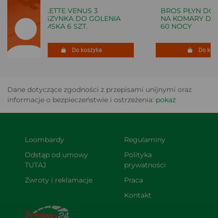
GILLETTE VENUS 3
BROS PŁYN DO E
MASZYNKA DO GOLENIA
NA KOMARY DLA 
DAMSKA 6 SZT.
60 NOCY
Do koszyka
Do kosz
Dane dotyczące zgodności z przepisami unijnymi oraz
informacje o bezpieczeństwie i ostrzeżenia:
pokaż
Loombardy
Regulaminy
Odstąp od umowy 
Polityka 
TUTAJ
prywatności
Zwroty i reklamacje
Praca
Kontakt