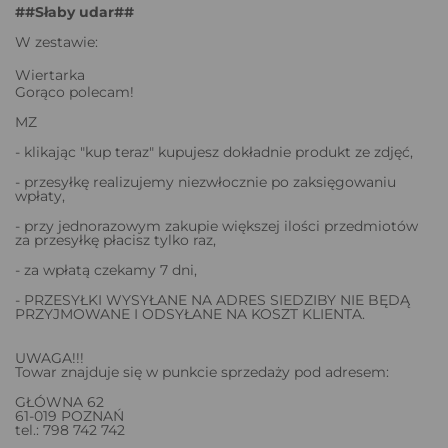
##Słaby udar##
W zestawie:
Wiertarka
Gorąco polecam!
MZ
- klikając "kup teraz" kupujesz dokładnie produkt ze zdjęć,
- przesyłkę realizujemy niezwłocznie po zaksięgowaniu
wpłaty,
- przy jednorazowym zakupie większej ilości przedmiotów
za przesyłkę płacisz tylko raz,
- za wpłatą czekamy 7 dni,
- PRZESYŁKI WYSYŁANE NA ADRES SIEDZIBY NIE BĘDĄ
PRZYJMOWANE I ODSYŁANE NA KOSZT KLIENTA.
UWAGA!!!
Towar znajduje się w punkcie sprzedaży pod adresem:
GŁÓWNA 62
61-019 POZNAŃ
tel.: 798 742 742