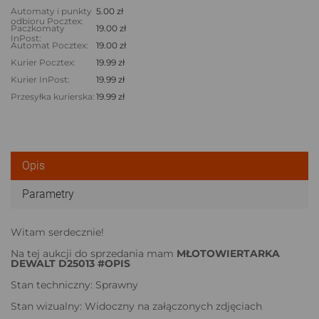
Automaty i punkty
5.00 zł
odbioru Pocztex:
Paczkomaty
19.00 zł
InPost:
Automat Pocztex:
19.00 zł
Kurier Pocztex:
19.99 zł
Kurier InPost:
19.99 zł
Przesyłka kurierska:
19.99 zł
Opis
Parametry
Witam serdecznie!
Na tej aukcji do sprzedania mam
MŁOTOWIERTARKA
DEWALT D25013 #OPIS
Stan techniczny: Sprawny
Stan wizualny: Widoczny na załączonych zdjęciach