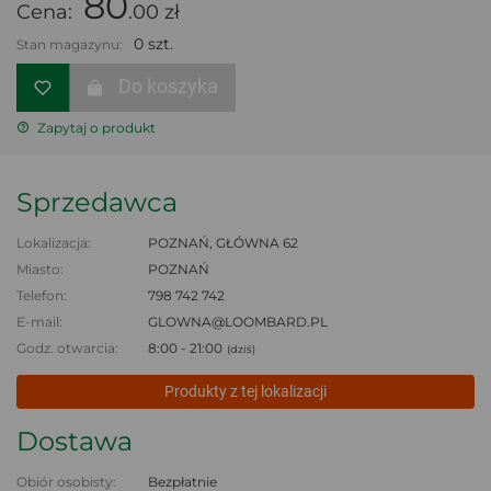
80
Cena:
.00 zł
0 szt.
Stan magazynu:
Do koszyka
Zapytaj o produkt
Sprzedawca
Lokalizacja:
POZNAŃ, GŁÓWNA 62
Miasto:
POZNAŃ
Telefon:
798 742 742
E-mail:
GLOWNA@LOOMBARD.PL
Godz. otwarcia:
8:00 - 21:00
(dziś)
Produkty z tej lokalizacji
Dostawa
Obiór osobisty:
Bezpłatnie