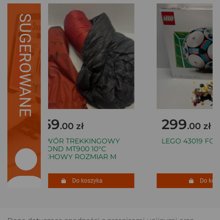
SUGEROWANE
459
299
.00 zł
.00 zł
ŚPIWÓR TREKKINGOWY
LEGO 43019 FOO
SIMOND MT900 10°C
PUCHOWY ROZMIAR M
Do koszyka
Do koszy