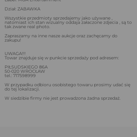
Dział: ZABAWKA
Wszystkie przedmioty sprzedajemy jako używane ,
natomiast ich stan wizualny oddaja załaczone zdjecia , są to
tak zwane real photo.
Zapraszamy na inne nasze aukcje oraz zachęcamy do
zakupu!
UWAGA!!!
Towar znajduje się w punkcie sprzedaży pod adresem:
PIŁSUDSKIEGO 86A
50-020 WROCŁAW
tel.: 717598999
W przypadku odbioru osobistego towaru prosimy udać się
do tej lokalizacji.
W siedzibie firmy nie jest prowadzona żadna sprzedaż.