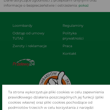
Dane dotyczące zgodności z przepisami unijnymi oraz
informacje o bezpieczeństwie i ostrzeżenia:
pokaż
Loombardy
Regulaminy
Odstąp od umowy 
Polityka 
TUTAJ
prywatności
Zwroty i reklamacje
Praca
Kontakt
Ta strona wykorzystuje pliki cookies w celu zapewnienia
prawidłowego działania poszczególnych jej funkcji (pliki
cookies własne) oraz pliki cookies pochodzące od
podmiotów trzecich w celu korzystania z narzędzi