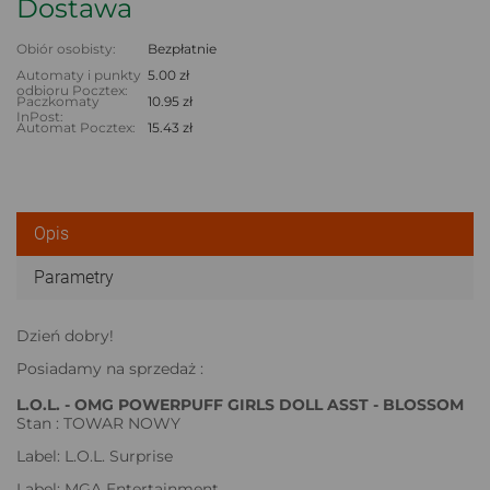
Dostawa
Obiór osobisty:
Bezpłatnie
Automaty i punkty
5.00 zł
odbioru Pocztex:
Paczkomaty
10.95 zł
InPost:
Automat Pocztex:
15.43 zł
Opis
Parametry
Dzień dobry!
Posiadamy na sprzedaż :
L.O.L. - OMG POWERPUFF GIRLS DOLL ASST - BLOSSOM
Stan : TOWAR NOWY
Label: L.O.L. Surprise
Label: MGA Entertainment