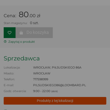
80
Cena:
.00 zł
0 szt.
Stan magazynu:
Do koszyka
Zapytaj o produkt
Sprzedawca
Lokalizacja:
WROCŁAW, PIŁSUDSKIEGO 86A
Miasto:
WROCŁAW
Telefon:
717598999
E-mail:
PILSUDSKIEGO86@LOOMBARD.PL
Godz. otwarcia:
9:00 - 22:00
(dziś)
Produkty z tej lokalizacji