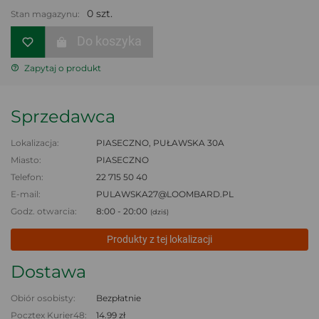
0 szt.
Stan magazynu:
Do koszyka
Zapytaj o produkt
Sprzedawca
Lokalizacja:
PIASECZNO, PUŁAWSKA 30A
Miasto:
PIASECZNO
Telefon:
22 715 50 40
E-mail:
PULAWSKA27@LOOMBARD.PL
Godz. otwarcia:
8:00 - 20:00
(dziś)
Produkty z tej lokalizacji
Dostawa
Obiór osobisty:
Bezpłatnie
Pocztex Kurier48:
14.99 zł