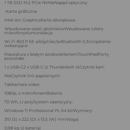
1 TB SSD M.2 PCIe NVMeNapęd optyczny:
-Karta graficzna:
Intel Arc GraphicsKarta dźwiękowa:
Wbudowane sześć głośnikówWbudowane cztery
mikrofonyKomunikacja:
Wi-Fi 802.11 6E a/b/g/n/ac/axBluetooth 5.3Urządzenie
wskazujące:
Klawiatura z białym podświetleniemTouchPadPorty
pozostałe:
1 x USB-C2 x USB-C (z Thunderbolt 4)Czytnik kart:
NieCzytnik linii papilarnych:
TakKamera video:
1080p, z mikrofonemBateria:
70 Wh, Li-polySystem operacyjny:
Windows 11 Professional PL 64 bitWymiary:
310 (S) x 222 (D) x 13,5 (W) mmWaga:
0,98 kg (z baterią)