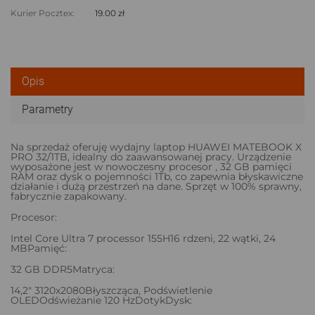
Kurier Pocztex:
19.00 zł
Opis
Parametry
Na sprzedaż oferuję wydajny laptop HUAWEI MATEBOOK X
PRO 32/1TB, idealny do zaawansowanej pracy. Urządzenie
wyposażone jest w nowoczesny procesor , 32 GB pamięci
RAM oraz dysk o pojemności 1Tb, co zapewnia błyskawiczne
działanie i dużą przestrzeń na dane. Sprzęt w 100% sprawny,
fabrycznie zapakowany.
Procesor:
Intel Core Ultra 7 processor 155H16 rdzeni, 22 wątki, 24
MBPamięć:
32 GB DDR5Matryca:
14,2" 3120x2080Błyszcząca, Podświetlenie
OLEDOdświeżanie 120 HzDotykDysk: