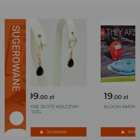
SUGEROWANE
399
19
.00 zł
.00 zł
PIĘKNE ZŁOTE KOLCZYKI
KLOCKI AMONG
333 1,12G
Do koszyka
Do kosz