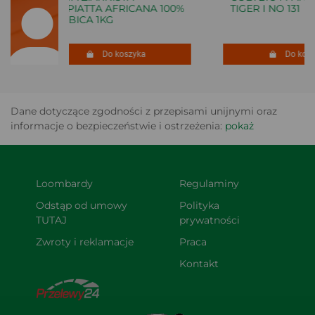
VASPIATTA AFRICANA 100%
TIGER I NO 131
ARABICA 1KG
Do koszyka
Do koszy
Dane dotyczące zgodności z przepisami unijnymi oraz
informacje o bezpieczeństwie i ostrzeżenia:
pokaż
Loombardy
Regulaminy
Odstąp od umowy 
Polityka 
TUTAJ
prywatności
Zwroty i reklamacje
Praca
Kontakt