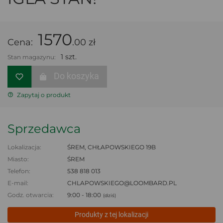
1570
Cena:
.00 zł
1 szt.
Stan magazynu:
Do koszyka
Zapytaj o produkt
Sprzedawca
Lokalizacja:
ŚREM, CHŁAPOWSKIEGO 19B
Miasto:
ŚREM
Telefon:
538 818 013
E-mail:
CHLAPOWSKIEGO@LOOMBARD.PL
Godz. otwarcia:
9:00 - 18:00
(dziś)
Produkty z tej lokalizacji