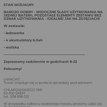
STAN WIZUALNY:
BARDZO DOBRY - WIDOCZNE ŚLADY UŻYTKOWANIA NA
JEDNEJ BATERII, POZOSTAŁE ELEMENTY ZESTAWU BEZ
OZNAK UŻYTKOWANIA - IDEALNE! JAK NA ZDJĘCIACH!
W zestawie:
- ładowarka
- 4 akumulatory 6.0ah
- walizka
--------------------------------------------------------------------
Zapraszamy codziennie w godzinach 8-22
Polecamy!
UWAGA!!!
Towar znajduje się w punkcie sprzedaży pod adresem:
CHŁAPOWSKIEGO 19B
63-100 ŚREM
tel.: 538 818 013
W przypadku odbioru osobistego towaru prosimy udać się
do tej lokalizacji.