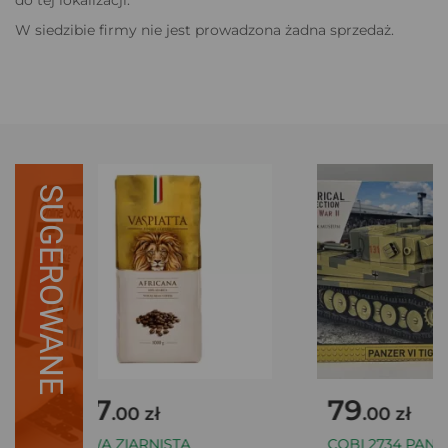
W siedzibie firmy nie jest prowadzona żadna sprzedaż.
SUGEROWANE
127
79
.00 zł
.00 zł
KAWA ZIARNISTA
COBI 2734 PANZER