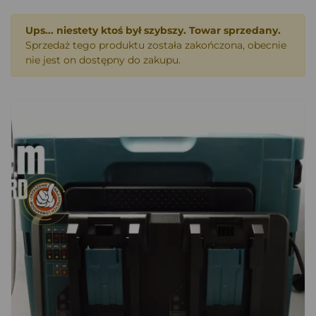
Ups... niestety ktoś był szybszy. Towar sprzedany.
Sprzedaż tego produktu została zakończona, obecnie
nie jest on dostępny do zakupu.