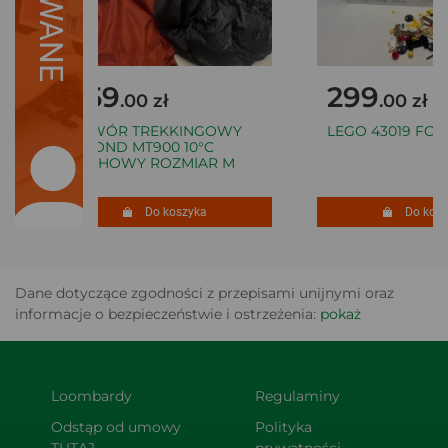
459
299
.00 zł
.00 zł
ŚPIWÓR TREKKINGOWY
LEGO 43019 FOO
SIMOND MT900 10°C
PUCHOWY ROZMIAR M
Do koszyka
Do koszy
Dane dotyczące zgodności z przepisami unijnymi oraz
informacje o bezpieczeństwie i ostrzeżenia:
pokaż
Loombardy
Regulaminy
Odstąp od umowy 
Polityka 