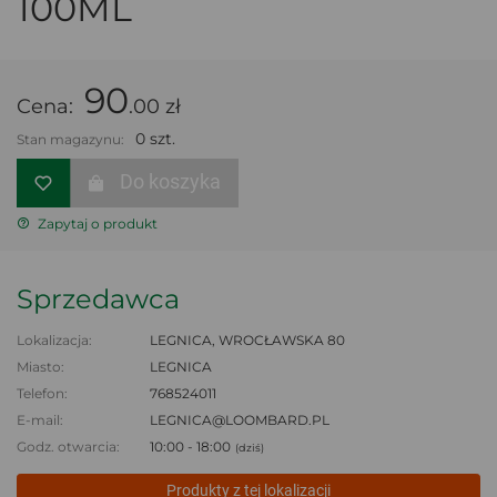
100ML
90
Cena:
.00 zł
0 szt.
Stan magazynu:
Do koszyka
Zapytaj o produkt
Sprzedawca
Lokalizacja:
LEGNICA, WROCŁAWSKA 80
Miasto:
LEGNICA
Telefon:
768524011
E-mail:
LEGNICA@LOOMBARD.PL
Godz. otwarcia:
10:00 - 18:00
(dziś)
Produkty z tej lokalizacji