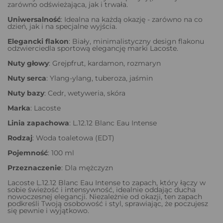
zarówno odświeżająca, jak i trwała.
Uniwersalność
: Idealna na każdą okazję - zarówno na co
dzień, jak i na specjalne wyjścia.
Elegancki
flakon
: Biały, minimalistyczny design flakonu
odzwierciedla sportową elegancję marki Lacoste.
Nuty głowy
: Grejpfrut, kardamon, rozmaryn
Nuty serca
: Ylang-ylang, tuberoza, jaśmin
Nuty
bazy
: Cedr, wetyweria, skóra
Marka
: Lacoste
Linia
zapachowa
: L.12.12 Blanc Eau Intense
Rodzaj
: Woda toaletowa (EDT)
Pojemność
: 100 ml
Przeznaczenie
: Dla mężczyzn
Lacoste L.12.12 Blanc Eau Intense to zapach, który łączy w
sobie świeżość i intensywność, idealnie oddając ducha
nowoczesnej elegancji. Niezależnie od okazji, ten zapach
podkreśli Twoją osobowość i styl, sprawiając, że poczujesz
się pewnie i wyjątkowo.