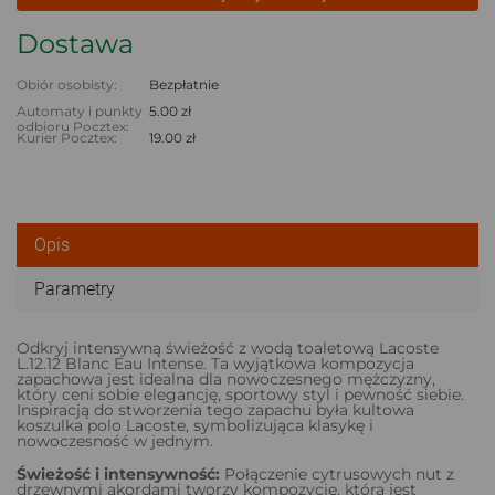
Dostawa
Obiór osobisty:
Bezpłatnie
Automaty i punkty
5.00 zł
odbioru Pocztex:
Kurier Pocztex:
19.00 zł
Opis
Parametry
Odkryj intensywną świeżość z wodą toaletową Lacoste
L.12.12 Blanc Eau Intense. Ta wyjątkowa kompozycja
zapachowa jest idealna dla nowoczesnego mężczyzny,
który ceni sobie elegancję, sportowy styl i pewność siebie.
Inspiracją do stworzenia tego zapachu była kultowa
koszulka polo Lacoste, symbolizująca klasykę i
nowoczesność w jednym.
Świeżość
i intensywność:
Połączenie cytrusowych nut z
drzewnymi akordami tworzy kompozycję, która jest