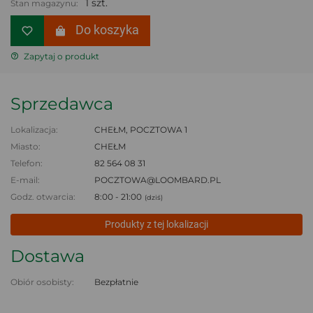
1 szt.
Stan magazynu:
Do koszyka
Zapytaj o produkt
Sprzedawca
Lokalizacja:
CHEŁM, POCZTOWA 1
Miasto:
CHEŁM
Telefon:
82 564 08 31
E-mail:
POCZTOWA@LOOMBARD.PL
Godz. otwarcia:
8:00 - 21:00
(dziś)
Produkty z tej lokalizacji
Dostawa
Obiór osobisty:
Bezpłatnie