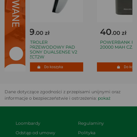
189
40
.00 zł
.00 zł
KONTROLER
POWERBANK PHIL
BEZPRZEWODOWY PAD
20000 MAH CZAR
PS5 SONY DUALSENSE V2
CFI-ZCT2W
Do koszyka
Do koszy
Dane dotyczące zgodności z przepisami unijnymi oraz
informacje o bezpieczeństwie i ostrzeżenia:
pokaż
Loombardy
Regulaminy
Odstąp od umowy 
Polityka 