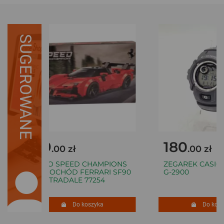
SUGEROWANE
69
180
.00 zł
.00 zł
LEGO SPEED CHAMPIONS
ZEGAREK CASIO 
SAMOCHÓD FERRARI SF90
G-2900
XX STRADALE 77254
Do koszyka
Do koszy