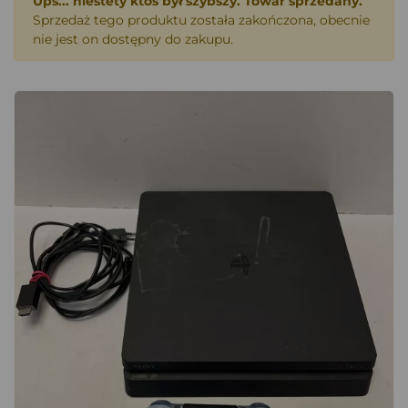
Ups... niestety ktoś był szybszy. Towar sprzedany.
Sprzedaż tego produktu została zakończona, obecnie
nie jest on dostępny do zakupu.