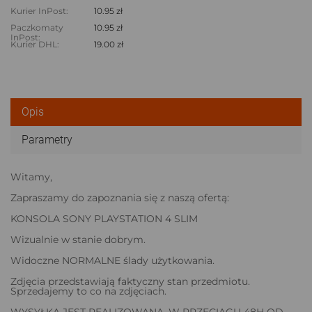
Kurier InPost:
10.95 zł
Paczkomaty
10.95 zł
InPost:
Kurier DHL:
19.00 zł
Opis
Parametry
Witamy,
Zapraszamy do zapoznania się z naszą ofertą:
KONSOLA SONY PLAYSTATION 4 SLIM
Wizualnie w stanie dobrym.
Widoczne NORMALNE ślady użytkowania.
Zdjęcia przedstawiają faktyczny stan przedmiotu.
Sprzedajemy to co na zdjęciach.
WYSYŁKA JEST REALIZOWANA, W PRZECIĄGU 48H OD