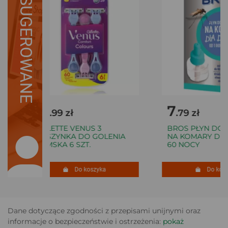
SUGEROWANE
18
7
.99 zł
.79 zł
GILLETTE VENUS 3
BROS PŁYN DO E
MASZYNKA DO GOLENIA
NA KOMARY DLA 
DAMSKA 6 SZT.
60 NOCY
Do koszyka
Do koszy
Dane dotyczące zgodności z przepisami unijnymi oraz
informacje o bezpieczeństwie i ostrzeżenia:
pokaż