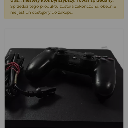
Ups... niestety ktoś był szybszy. Towar sprzedany.
Sprzedaż tego produktu została zakończona, obecnie
nie jest on dostępny do zakupu.