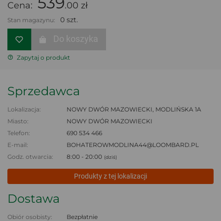
539
Cena:
.00 zł
0 szt.
Stan magazynu:
Do koszyka
Zapytaj o produkt
Sprzedawca
Lokalizacja:
NOWY DWÓR MAZOWIECKI, MODLIŃSKA 1A
Miasto:
NOWY DWÓR MAZOWIECKI
Telefon:
690 534 466
E-mail:
BOHATEROWMODLINA44@LOOMBARD.PL
Godz. otwarcia:
8:00 - 20:00
(dziś)
Produkty z tej lokalizacji
Dostawa
Obiór osobisty:
Bezpłatnie