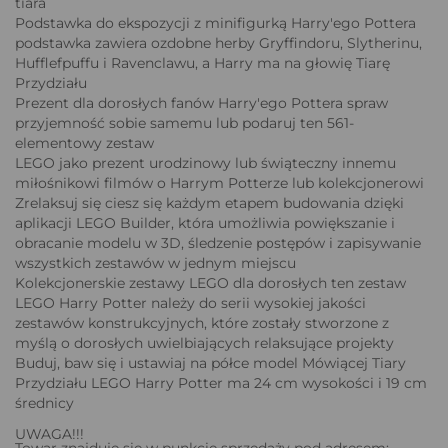
tiara
Podstawka do ekspozycji z minifigurką Harry'ego Pottera
podstawka zawiera ozdobne herby Gryffindoru, Slytherinu,
Hufflefpuffu i Ravenclawu, a Harry ma na głowię Tiarę
Przydziału
Prezent dla dorosłych fanów Harry'ego Pottera spraw
przyjemność sobie samemu lub podaruj ten 561-
elementowy zestaw
LEGO jako prezent urodzinowy lub świąteczny innemu
miłośnikowi filmów o Harrym Potterze lub kolekcjonerowi
Zrelaksuj się ciesz się każdym etapem budowania dzięki
aplikacji LEGO Builder, która umożliwia powiększanie i
obracanie modelu w 3D, śledzenie postępów i zapisywanie
wszystkich zestawów w jednym miejscu
Kolekcjonerskie zestawy LEGO dla dorosłych ten zestaw
LEGO Harry Potter należy do serii wysokiej jakości
zestawów konstrukcyjnych, które zostały stworzone z
myślą o dorosłych uwielbiających relaksujące projekty
Buduj, baw się i ustawiaj na półce model Mówiącej Tiary
Przydziału LEGO Harry Potter ma 24 cm wysokości i 19 cm
średnicy
UWAGA!!!
Towar znajduje się w punkcie sprzedaży pod adresem: