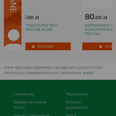
28
80
.00 zł
.00 zł
NÓŻ TAKTYCZNY BSH
KIEROWNICA TRA
ADVENTURE N-292
ROADSTER KTM 4
PS3 PS4
Do koszyka
Do koszy
Dane dotyczące zgodności z przepisami unijnymi oraz
informacje o bezpieczeństwie i ostrzeżenia:
pokaż
Loombardy
Regulaminy
Odstąp od umowy 
Polityka 
TUTAJ
prywatności
Zwroty i reklamacje
Praca