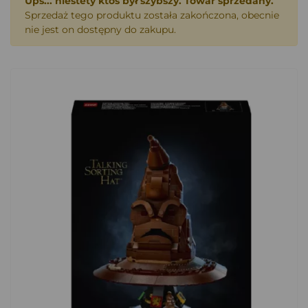
Ups... niestety ktoś był szybszy. Towar sprzedany.
Sprzedaż tego produktu została zakończona, obecnie
nie jest on dostępny do zakupu.