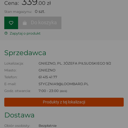
339
Cena:
.00 zł
0 szt.
Stan magazynu:
Do koszyka
Zapytaj o produkt
Sprzedawca
Lokalizacja:
GNIEZNO, PL. JÓZEFA PIŁSUDSKIEGO 9/2
Miasto:
GNIEZNO
Telefon:
61 415 41 77
E-mail:
STYCZNIA9@LOOMBARD.PL
Godz. otwarcia:
7:00 - 23:00
(dziś)
Produkty z tej lokalizacji
Dostawa
Obiór osobisty:
Bezpłatnie