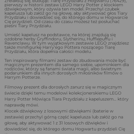
Zrelaksuj się, budując Tiarę Przydziału z Hogwartu (76429),
pierwszy w historii zestaw LEGO Harry Potter z klockiem
dźwiękowym, który ożywia ten model. Przechyl czubek
kapelusza lub załóż go na głowę, aby aktywować głos Tiary
Przydziału i dowiedzieć się, do którego domu w Hogwarcie
Cię przydzieli. Od czasu do czasu możesz też posłuchać
pieśni Tiary Przydziału.
Umieść kapelusz na podstawce, na której znajdują się
ozdobne herby Gryffindoru, Slytherinu, Hufflepuffu i
Ravenclawu. W tym wyjątkowym zestawie LEGO znajdziesz
także minifigurkę Harry'ego Pottera noszącego Tiarę
Przydziału, która dopełnia całości modelu.
Ten inspirowany filmami zestaw do zbudowania może być
magicznym prezentem dla samego siebie, upominkiem dla
rodziców, którzy są fanami świata magii, albo świetnym
podarunkiem dla innych dorosłych miłośników filmów o
Harrym Potterze.
Filmowy prezent dla dorosłych zanurz się w magicznym
świecie dzięki temu modelowi kolekcjonerskiemu LEGO
Harry Potter Mówiąca Tiara Przydziału z kapeluszem... który
naprawdę mówi.
Klocek dźwiękowy z losowymi dźwiękami (baterie w
zestawie) przechyl górną część kapelusza lub załóż go na
głowę, aby aktywować 1 z 31 losowych dźwięków i
dowiedzieć się, do którego domu Hogwartu przydzieli Cię