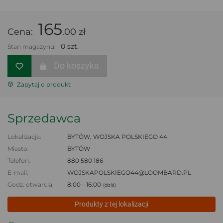
165
Cena:
.00 zł
0 szt.
Stan magazynu:
Do koszyka
Zapytaj o produkt
Sprzedawca
Lokalizacja:
BYTÓW, WOJSKA POLSKIEGO 44
Miasto:
BYTÓW
Telefon:
880 580 186
E-mail:
WOJSKAPOLSKIEGO44@LOOMBARD.PL
Godz. otwarcia:
8:00 - 16:00
(dziś)
Produkty z tej lokalizacji