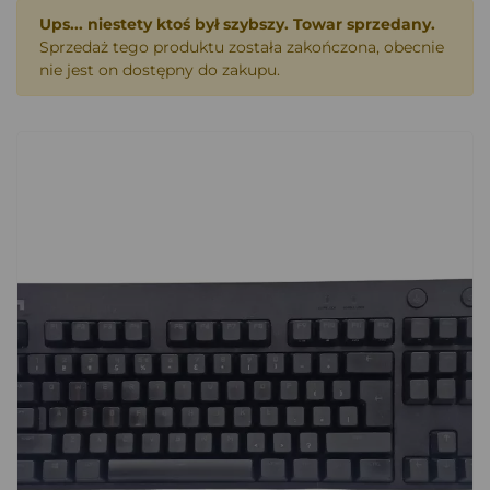
Ups... niestety ktoś był szybszy. Towar sprzedany.
Sprzedaż tego produktu została zakończona, obecnie
nie jest on dostępny do zakupu.