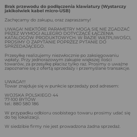
Brak przewodu do podłączenia klawiatury (Wystarczy
jakikolwiek kabel micro-USB)
Zachęcamy do zakupu, oraz zapraszamy!
UWAGA! NIEKTÓRE PARAMETRY MOGĄ SIĘ NIE ZGADZAĆ
PRZEZ WYMOGI ALLEGRO DOTYCZĄCE ŁĄCZENIA
KATALOGÓW PRODUKTOWYCH. W RAZIE WĄTPLIWOŚCI,
PROSIMY O ZAPYTANIE POPRZEZ PYTANIE DO
SPRZEDAJĄCEGO.
Przesyłkę realizujemy niezwłocznie po zaksięgowaniu
wpłaty. Przy jednorazowym zakupie większej ilości
towarów, za przesyłkę płacisz tylko raz. Prosimy o uważne
zapoznanie się z ofertą sprzedaży i przemyślane transakcje.
UWAGA!!!
Towar znajduje się w punkcie sprzedaży pod adresem:
WOJSKA POLSKIEGO 44
77-100 BYTÓW
tel.: 880 580 186
W przypadku odbioru osobistego towaru prosimy udać się
do tej lokalizacji.
W siedzibie firmy nie jest prowadzona żadna sprzedaż.