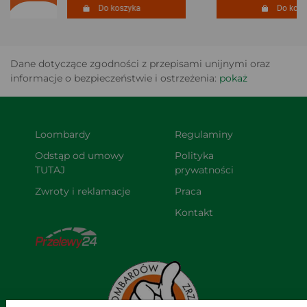
Do koszyka
Do koszy
Dane dotyczące zgodności z przepisami unijnymi oraz
informacje o bezpieczeństwie i ostrzeżenia:
pokaż
Loombardy
Regulaminy
Odstąp od umowy 
Polityka 
TUTAJ
prywatności
Zwroty i reklamacje
Praca
Kontakt