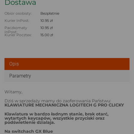
Dostawa
Obiór osobisty:
Bezpłatnie
Kurier InPost:
10.95 zł
Paczkomaty
10.95 zł
InPost:
Kurier Pocztex:
15.00 zł
Opis
Parametry
Witamy,
Dziś w sprzedaży mamy do zaoferowania Państwu:
KLAWIATURE MECHANICZNA LOGITECH G PRO CLICKY
Klawiatura w bardzo ładnym stanie, brak otarć,
wytartych keycapów, wszystkie przyciski oraz
podświetlenie dzialaja.
Na switchach GX Blue