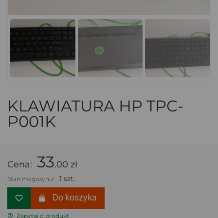
KLAWIATURA HP TPC-
P001K
33
Cena:
.00 zł
1 szt.
Stan magazynu:
Do koszyka
Zapytaj o produkt