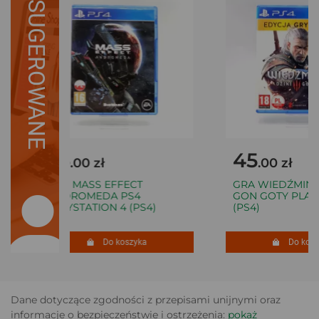
SUGEROWANE
35
45
.00 zł
.00 zł
GRA MASS EFFECT
GRA WIEDŹMIN 3 
ANDROMEDA PS4
GON GOTY PLAYS
PLAYSTATION 4 (PS4)
(PS4)
Do koszyka
Do koszy
Dane dotyczące zgodności z przepisami unijnymi oraz
informacje o bezpieczeństwie i ostrzeżenia:
pokaż