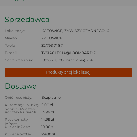
Sprzedawca
Lokalizacja:
KATOWICE, ZAWISZY CZARNEGO 16
Miasto:
KATOWICE
Telefon:
32 793 71 87
E-mail:
TYSIACLECIA@LOOMBARD.PL
Godz. otwarcia:
10:00 - 18:00 (handlowa)
(dziś)
Produkty z tej lokalizacji
Dostawa
Obiór osobisty:
Bezpłatnie
Automaty i punkty
5.00 zł
odbioru Pocztex:
Pocztex Kurier48:
14.99 zł
Paczkomaty
14.99 zł
InPost:
Kurier InPost:
19.00 zł
Kurier Pocztex:
29.00 zł