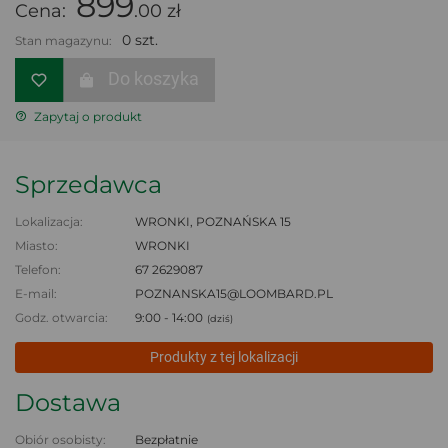
899
Cena:
.00 zł
0 szt.
Stan magazynu:
Do koszyka
Zapytaj o produkt
Sprzedawca
Lokalizacja:
WRONKI, POZNAŃSKA 15
Miasto:
WRONKI
Telefon:
67 2629087
E-mail:
POZNANSKA15@LOOMBARD.PL
Godz. otwarcia:
9:00 - 14:00
(dziś)
Produkty z tej lokalizacji
Dostawa
Obiór osobisty:
Bezpłatnie