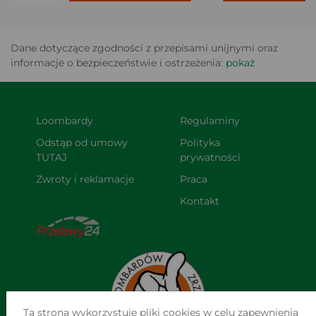
Dane dotyczące zgodności z przepisami unijnymi oraz
informacje o bezpieczeństwie i ostrzeżenia:
pokaż
Loombardy
Regulaminy
Odstąp od umowy 
Polityka 
TUTAJ
prywatności
Zwroty i reklamacje
Praca
Kontakt
Ta strona wykorzystuje pliki cookies w celu zapewnienia