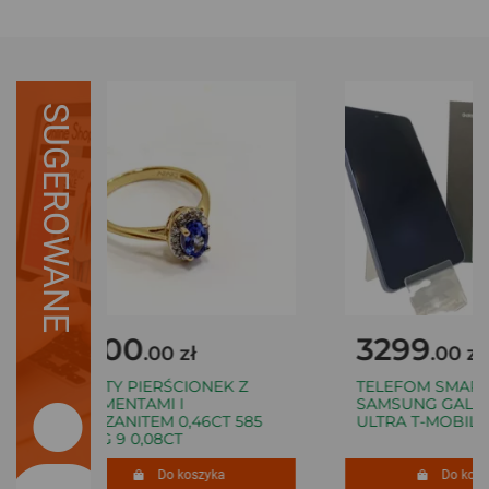
SUGEROWANE
1500
3299
.00 zł
.00 zł
ZŁOTY PIERŚCIONEK Z
TELEFOM SMART
DIAMENTAMI I
SAMSUNG GALAXY
TANZANITEM 0,46CT 585
ULTRA T-MOBILE
1,70G 9 0,08CT
Do koszyka
Do koszy