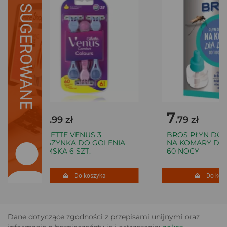
SUGEROWANE
18
7
.99 zł
.79 zł
GILLETTE VENUS 3
BROS PŁYN DO E
MASZYNKA DO GOLENIA
NA KOMARY DLA 
DAMSKA 6 SZT.
60 NOCY
Do koszyka
Do koszy
Dane dotyczące zgodności z przepisami unijnymi oraz