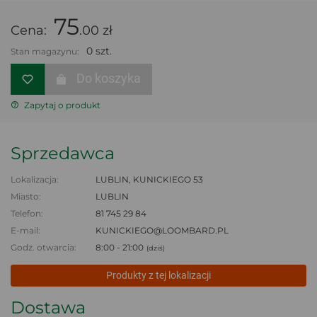
75
Cena:
.00 zł
0 szt.
Stan magazynu:
Do koszyka
Zapytaj o produkt
Sprzedawca
Lokalizacja:
LUBLIN, KUNICKIEGO 53
Miasto:
LUBLIN
Telefon:
81 745 29 84
E-mail:
KUNICKIEGO@LOOMBARD.PL
Godz. otwarcia:
8:00 - 21:00
(dziś)
Produkty z tej lokalizacji
Dostawa