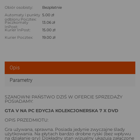
Obiór osobisty:
Bezpłatnie
Automaty i punkty
5.00 zł
odbioru Pocztex:
Paczkomaty
13.06 zł
InPost:
Kurier InPost:
15.00 zł
Kurier Pocztex:
19.00 zł
Opis
Parametry
SZANOWNI PAŃSTWO DZIŚ W OFERCIE SPRZEDAŻY
POSIADAMY:
GTA V NA PC EDYCJA KOLEKCJONERSKA 7 X DVD
OPIS PRZEDMIOTU:
Gra używana, sprawna. Posiada jedynie zwyczajne ślady
użytkowania. Na płytach bardzo drobne ryski (bez wpływu
na działanie gry) Dokładny stan wizualny ukazują załączone