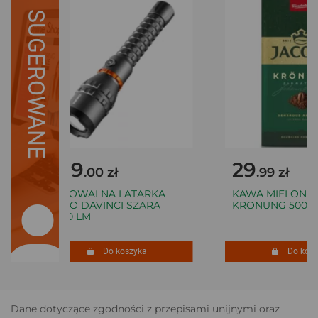
SUGEROWANE
379
29
.00 zł
.99 zł
ŁADOWALNA LATARKA
KAWA MIELONA 
NEBO DAVINCI SZARA
KRONUNG 500 G
8000 LM
Do koszyka
Do koszy
Dane dotyczące zgodności z przepisami unijnymi oraz