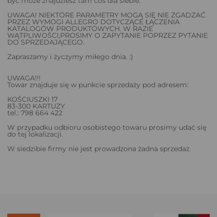
być może znajdziesz tam coś dla siebie.
UWAGA! NIEKTÓRE PARAMETRY MOGĄ SIĘ NIE ZGADZAĆ
PRZEZ WYMOGI ALLEGRO DOTYCZĄCE ŁĄCZENIA
KATALOGÓW PRODUKTOWYCH. W RAZIE
WĄTPLIWOŚCI,PROSIMY O ZAPYTANIE POPRZEZ PYTANIE
DO SPRZEDAJĄCEGO.
Zapraszamy i życzymy miłego dnia. :)
UWAGA!!!
Towar znajduje się w punkcie sprzedaży pod adresem:
KOŚCIUSZKI 17
83-300 KARTUZY
tel.: 798 664 422
W przypadku odbioru osobistego towaru prosimy udać się
do tej lokalizacji.
W siedzibie firmy nie jest prowadzona żadna sprzedaż.