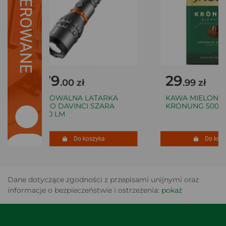
SUGEROWANE
379
29
.00 zł
.99 zł
ŁADOWALNA LATARKA
KAWA MIELONA 
NEBO DAVINCI SZARA
KRONUNG 500 G
8000 LM
Do koszyka
Do koszy
Dane dotyczące zgodności z przepisami unijnymi oraz
informacje o bezpieczeństwie i ostrzeżenia:
pokaż