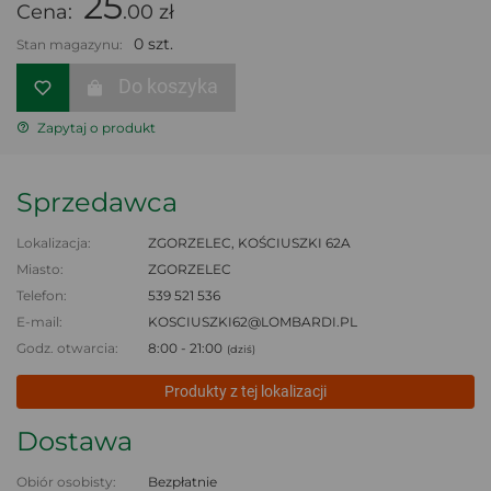
25
Cena:
.00 zł
0 szt.
Stan magazynu:
Do koszyka
Zapytaj o produkt
Sprzedawca
Lokalizacja:
ZGORZELEC, KOŚCIUSZKI 62A
Miasto:
ZGORZELEC
Telefon:
539 521 536
E-mail:
KOSCIUSZKI62@LOMBARDI.PL
Godz. otwarcia:
8:00 - 21:00
(dziś)
Produkty z tej lokalizacji
Dostawa
Obiór osobisty:
Bezpłatnie