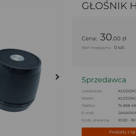
GŁOŚNIK 
30
Cena:
.00 zł
0 szt.
Stan magazynu:
Sprzedawca
Lokalizacja:
KŁODZKO,
Miasto:
KŁODZK
Telefon:
74 868 49
E-mail:
JANAPA
Godz. otwarcia:
10:00 - 1
Produkty z tej 