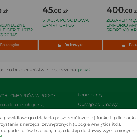
45
400
zł
.00 zł
.00 zł
STACJA POGODOWA
ZEGAREK MĘSK
ONECZNE
CAMRY CR1166
EMPORIO ARMA
IGER TH 2132
SPORTIVO AR5
20 145
 koszyka
Do koszyka
Do kos
cje o bezpieczeństwie i ostrzeżenia:
pokaż
Loombardy
NYCH LOMBARDÓW W POLSCE
Odstąp od umowy 
na terenie całego kraju!
TUTAJ
olsce i jedną z największych w
 prawidłowego działania poszczególnych jej funkcji (pliki cookie
Zwroty i reklamacje
stania z narzędzi zewnętrznych (Google Analytics itd.).
s od podmiotów trzecich, mają dostęp dostawcy wymienionych 
 W SERWISIE