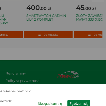
400
45
.00 zł
.00 zł
I
SMARTWATCH GARMIN
ZŁOTA ZAWIESZKA
NI
LILY 2 KOMPLET
KWIAT 333 0,15G
860
zyka
Do koszyka
Do koszyka
Regulaminy
Polityka prywatności
Praca
s własne) oraz pliki
Kontakt
narzędzi
Nie zgadzam się
Zgadzam się