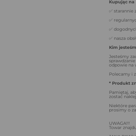
Kupując na 
✅ starannie 
✅ regularnyc
✅ dogodnych 
✅ nasza obsł
Kim jesteś
Jesteśmy za
sprawdzanie 
odpowie na w
Polecamy i z
* Produkt z
Pamiętaj, ab
zostać nakl
Niektóre par
prosimy o za
UWAGA!!!
Towar znajdu