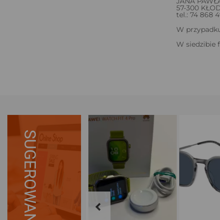
JANA PAWŁA 
57-300 KŁO
tel.: 74 868 
W przypadku 
W siedzibie 
SUGEROWANE