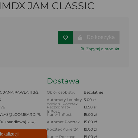
HMDX JAM CLASSIC
Do koszyka
Zapytaj o produkt
Dostawa
 JANA PAWŁA II 3/2
Obiór osobisty:
Bezpłatnie
O
Automaty i punkty
5.00 zł
odbioru Pocztex:
 76
Paczkomaty
13.50 zł
InPost:
WLA3@LOOMBARD.PL
Kurier InPost:
15.00 zł
8:00 (handlowa)
Automat Pocztex:
15.00 zł
(dziś)
Pocztex Kurier24:
19.00 zł
lokalizacji
Kurier Pocztex:
19.00 zł