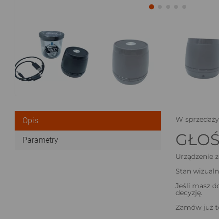
W sprzedaży
Opis
GŁOŚ
Parametry
Urządzenie z
Stan wizual
Jeśli masz d
decyzję.
Zamów już te