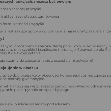
naszych aukcjach, możesz być pewien:
zabezpieczonej przesyłki
h aktualizacji statusu zamówienia
form płatności i wysyłki
uga jest zawsze gotowa do pomocy, a nasze oferty zawierają rze
my?
ufanym lombardem z szeroką ofertą produktów w konkurencyjnyc
sprzętu oraz szybkie i bezpieczne transakcje. Sprawdź, co dla C
szystkie Twoje pytania.
apraszamy do zapoznania się z pozostałymi aukcjami!
najduje się w Kłodzku
y sprawdzić przesyłkę w obecności kuriera jeśli coś nie zgadza 
ejone plomby gwarancyjne.
ametry mogą się nie zgadzać przez wymogi Allegro odnośnie łą
pytanie przez 'pytanie do sprzedającego.
je się w punkcie sprzedaży pod adresem: