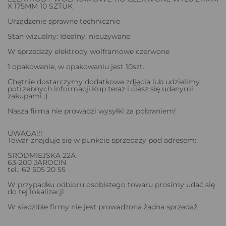
X 175MM 10 SZTUK
Urządzenie sprawne technicznie
Stan wizualny: Idealny, nieużywane
W sprzedaży elektrody wolframowe czerwone
1 opakowanie, w opakowaniu jest 10szt.
Chętnie dostarczymy dodatkowe zdjęcia lub udzielimy
potrzebnych informacji.Kup teraz i ciesz się udanymi
zakupami :)
Nasza firma nie prowadzi wysyłki za pobraniem!
UWAGA!!!
Towar znajduje się w punkcie sprzedaży pod adresem:
ŚRÓDMIEJSKA 22A
63-200 JAROCIN
tel.: 62 505 20 55
W przypadku odbioru osobistego towaru prosimy udać się
do tej lokalizacji.
W siedzibie firmy nie jest prowadzona żadna sprzedaż.