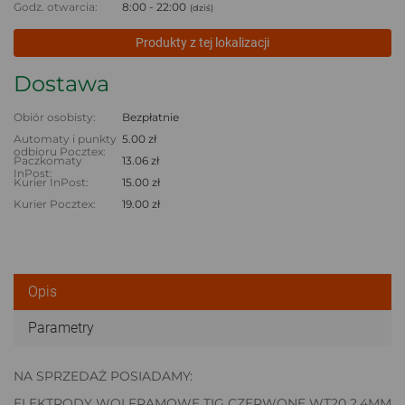
Godz. otwarcia:
8:00 - 22:00
(dziś)
Produkty z tej lokalizacji
Dostawa
Obiór osobisty:
Bezpłatnie
Automaty i punkty
5.00 zł
odbioru Pocztex:
Paczkomaty
13.06 zł
InPost:
Kurier InPost:
15.00 zł
Kurier Pocztex:
19.00 zł
Opis
Parametry
NA SPRZEDAŻ POSIADAMY:
ELEKTRODY WOLFRAMOWE TIG CZERWONE WT20 2,4MM