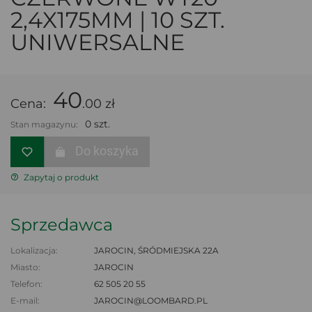
2,4X175MM | 10 SZT.
UNIWERSALNE
40
Cena:
.00 zł
0 szt.
Stan magazynu:
Do koszyka
Zapytaj o produkt
Sprzedawca
Lokalizacja:
JAROCIN, ŚRÓDMIEJSKA 22A
Miasto:
JAROCIN
Telefon:
62 505 20 55
E-mail:
JAROCIN@LOOMBARD.PL