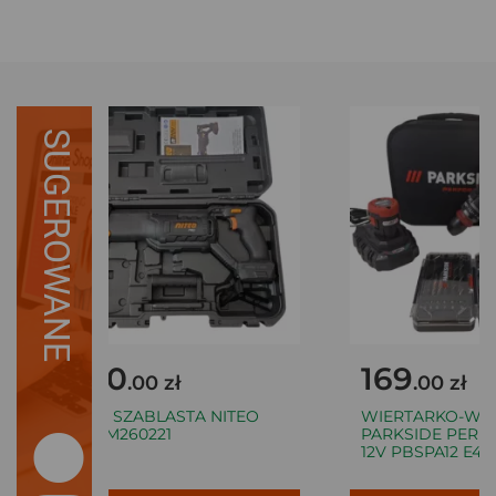
SUGEROWANE
140
169
.00 zł
.00 zł
PIŁA SZABLASTA NITEO
WIERTARKO-WKR
POJM260221
PARKSIDE PERF
12V PBSPA12 E4 K