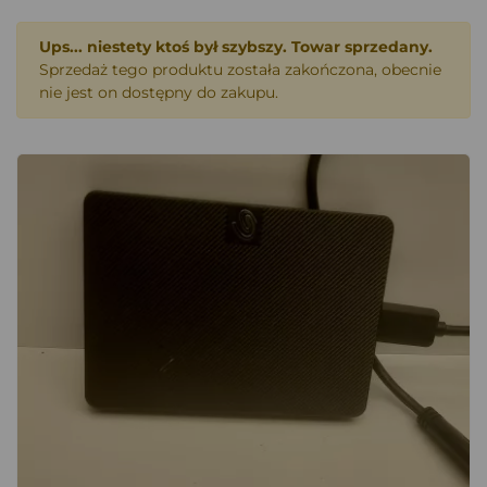
Ups... niestety ktoś był szybszy. Towar sprzedany.
Sprzedaż tego produktu została zakończona, obecnie
nie jest on dostępny do zakupu.