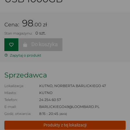
98
Cena:
.00 zł
0 szt.
Stan magazynu:
Do koszyka
Zapytaj o produkt
Sprzedawca
Lokalizacja:
KUTNO, NORBERTA BARLICKIEGO 47
Miasto:
KUTNO
Telefon:
24 254 60 57
E-mail:
BARLICKIEGO49@LOOMBARD.PL
Godz. otwarcia:
8:15 - 20:45
(dziś)
Produkty z tej lokalizacji