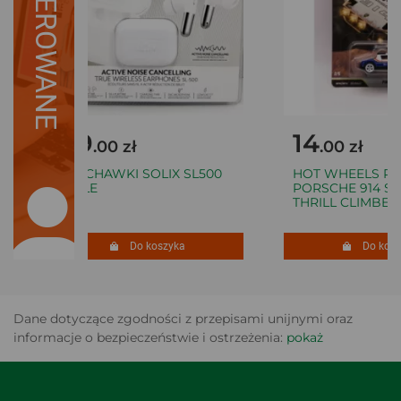
SUGEROWANE
49
14
.00 zł
.00 zł
SŁUCHAWKI SOLIX SL500
HOT WHEELS PR
BIAŁE
PORSCHE 914 SAF
THRILL CLIMBERS 
Do koszyka
Do koszy
Dane dotyczące zgodności z przepisami unijnymi oraz
informacje o bezpieczeństwie i ostrzeżenia:
pokaż