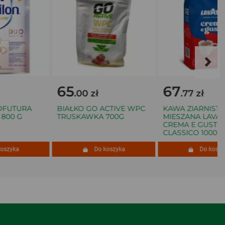
65
67
.00 zł
.77 zł
FUTURA
BIAŁKO GO ACTIVE WPC
KAWA ZIARNISTA
00 G
TRUSKAWKA 700G
MIESZANA LAVAZZ
CREMA E GUSTO
CLASSICO 1000 G
zyka
Do koszyka
Do koszyka