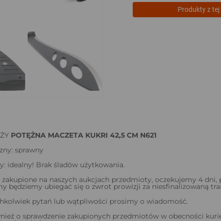
Produkty z tej 
AŻY
POTĘŻNA MACZETA KUKRI 42,5 CM N621
zny: sprawny
y: idealny! Brak śladów użytkowania.
 zakupione na naszych aukcjach przedmioty, oczekujemy 4 dni,
my będziemy ubiegać się o zwrot prowizji za niesfinalizowaną tra
chkolwiek pytań lub wątpliwości prosimy o wiadomość.
nież o sprawdzenie zakupionych przedmiotów w obecności kurie