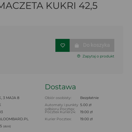
ACZETA KUKRI 42,5
Do koszyka
Zapytaj o produkt
Dostawa
 3 MAJA 8
Obiór osobisty:
Bezpłatnie
K
Automaty i punkty
5.00 zł
odbioru Pocztex:
03
Pocztex Kurier24:
19.00 zł
@LOOMBARD.PL
Kurier Pocztex:
19.00 zł
45
(dziś)