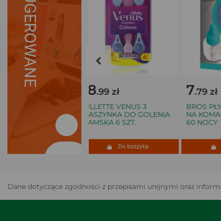
SUGEROWANE
18
7
00 zł
.99 zł
.79 zł
TI NETWORKS
GILLETTE VENUS 3
BROS PŁYN
WITCH FLEX -2.5G-
MASZYNKA DO GOLENIA
NA KOMARY
DAMSKA 6 SZT.
60 NOCY
Do koszyka
Do koszyka
Do
Dane dotyczące zgodności z przepisami unijnymi oraz informa