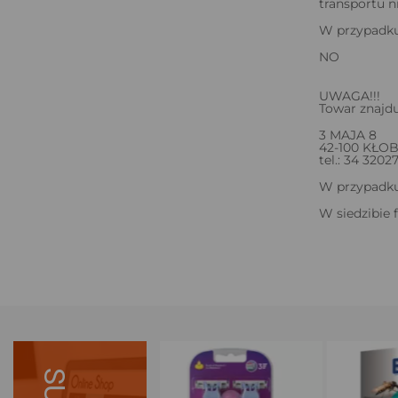
transportu n
W przypadku
NO
UWAGA!!!
Towar znajdu
3 MAJA 8
42-100 KŁO
tel.: 34 3202
W przypadku 
W siedzibie 