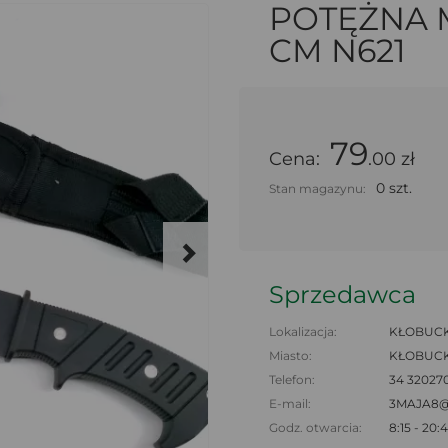
POTĘŻNA M
CM N621
79
Cena:
.00 zł
0 szt.
Stan magazynu:
Sprzedawca
Lokalizacja:
KŁOBUCK,
Miasto:
KŁOBUC
Telefon:
34 32027
E-mail:
3MAJA8
Godz. otwarcia:
8:15 - 20: