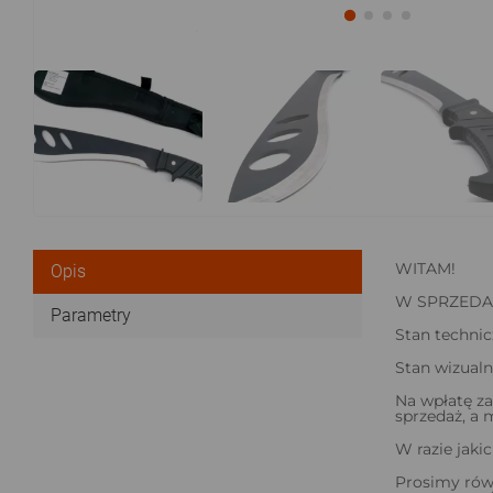
WITAM!
Opis
W SPRZED
Parametry
Stan technic
Stan wizualn
Na wpłatę za
sprzedaż, a 
W razie jaki
Prosimy rów