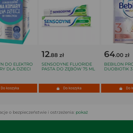
12
64
.88 zł
.00 zł
 DO ELEKTRO
SENSODYNE FLUORIDE
BEBILON PRO
 DLA DZIECI
PASTA DO ZĘBÓW 75 ML
DUOBIOTIK 3 8
 koszyka
Do koszyka
Do kos
cje o bezpieczeństwie i ostrzeżenia:
pokaż