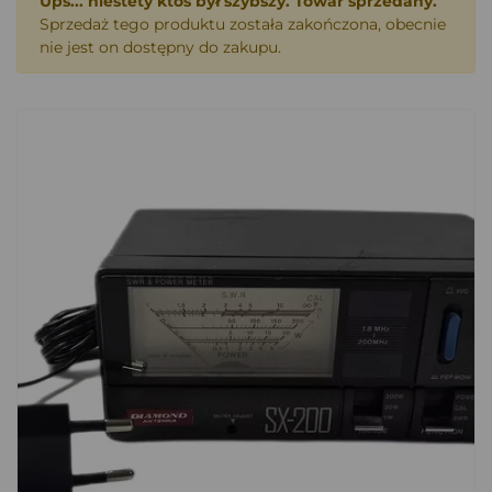
Ups... niestety ktoś był szybszy. Towar sprzedany.
Sprzedaż tego produktu została zakończona, obecnie
nie jest on dostępny do zakupu.