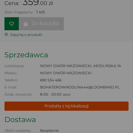
359
Cena:
.00 zł
1 szt.
Stan magazynu:
Do koszyka
Zapytaj o produkt
Sprzedawca
Lokalizacja:
NOWY DWÓR MAZOWIECKI, MODLIŃSKA 1A
Miasto:
NOWY DWÓR MAZOWIECKI
Telefon:
690 534 466
E-mail:
BOHATEROWMODLINA44@LOOMBARD.PL
Godz. otwarcia:
8:00 - 20:00
(dziś)
Produkty z tej lokalizacji
Dostawa
Obiór osobisty:
Bezpłatnie