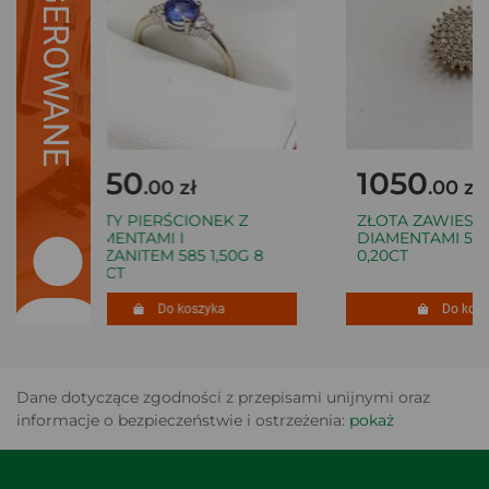
SUGEROWANE
1050
1050
.00 zł
.00 zł
ZŁOTY PIERŚCIONEK Z
ZŁOTA ZAWIESZK
DIAMENTAMI I
DIAMENTAMI 585 
TANZANITEM 585 1,50G 8
0,20CT
0,06CT
Do koszyka
Do koszy
Dane dotyczące zgodności z przepisami unijnymi oraz
informacje o bezpieczeństwie i ostrzeżenia:
pokaż