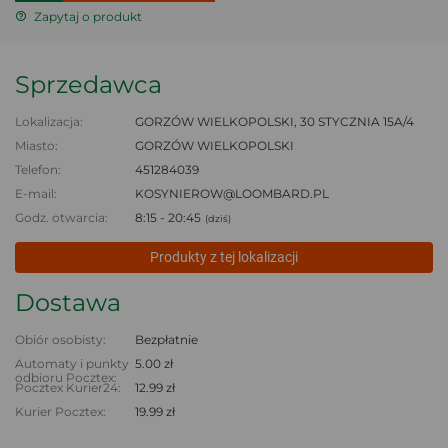
Zapytaj o produkt
Sprzedawca
Lokalizacja:
GORZÓW WIELKOPOLSKI, 30 STYCZNIA 15A/4
Miasto:
GORZÓW WIELKOPOLSKI
Telefon:
451284039
E-mail:
KOSYNIEROW@LOOMBARD.PL
Godz. otwarcia:
8:15 - 20:45
(dziś)
Produkty z tej lokalizacji
Dostawa
Obiór osobisty:
Bezpłatnie
Automaty i punkty
5.00 zł
odbioru Pocztex:
Pocztex Kurier24:
12.99 zł
Kurier Pocztex:
19.99 zł