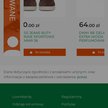
170
64
.00 zł
.00 zł
GUESS JEANS BUTY
DKNY BE DELICI
DAMSKIE SPORTOWE
EXTRA WODA
ROZMIAR 36
PERFUMOWANA 5
Do koszyka
Do koszy
Dane dotyczące zgodności z przepisami unijnymi oraz
informacje o bezpieczeństwie i ostrzeżenia:
pokaż
Loombardy
Regulaminy
Odstąp od umowy 
Polityka 