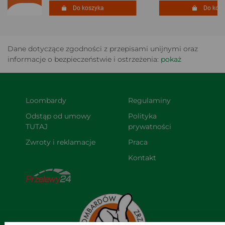
Do koszyka
Do koszy
Dane dotyczące zgodności z przepisami unijnymi oraz
informacje o bezpieczeństwie i ostrzeżenia:
pokaż
Loombardy
Regulaminy
Odstąp od umowy 
Polityka 
TUTAJ
prywatności
Zwroty i reklamacje
Praca
Kontakt