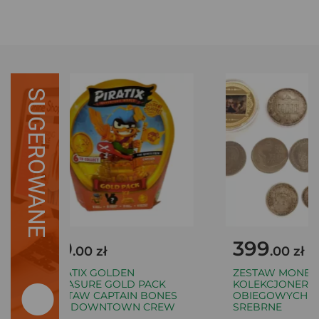
SUGEROWANE
30
399
.00 zł
.00 zł
PIRATIX GOLDEN
ZESTAW MONET
TREASURE GOLD PACK
KOLEKCJONERSKI
ZESTAW CAPTAIN BONES
OBIEGOWYCH W 
THE DOWNTOWN CREW
SREBRNE