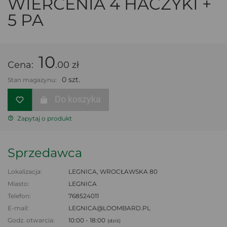
WIERCENIA 4 HACZYKI +
5 PA
10
Cena:
.00 zł
0 szt.
Stan magazynu:
Do koszyka
Zapytaj o produkt
Sprzedawca
Lokalizacja:
LEGNICA, WROCŁAWSKA 80
Miasto:
LEGNICA
Telefon:
768524011
E-mail:
LEGNICA@LOOMBARD.PL
Godz. otwarcia:
10:00 - 18:00
(dziś)