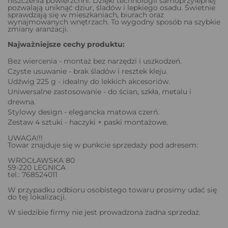
niszczenia powierzchni. Dzięki technologii samoprzylepnej
pozwalają uniknąć dziur, śladów i lepkiego osadu. Świetnie
sprawdzają się w mieszkaniach, biurach oraz
wynajmowanych wnętrzach. To wygodny sposób na szybkie
zmiany aranżacji.
Najważniejsze cechy produktu:
Bez wiercenia - montaż bez narzędzi i uszkodzeń.
Czyste usuwanie - brak śladów i resztek kleju.
Udźwig 225 g - idealny do lekkich akcesoriów.
Uniwersalne zastosowanie - do ścian, szkła, metalu i
drewna.
Stylowy design - elegancka matowa czerń.
Zestaw 4 sztuki - haczyki + paski montażowe.
UWAGA!!!
Towar znajduje się w punkcie sprzedaży pod adresem:
WROCŁAWSKA 80
59-220 LEGNICA
tel.: 768524011
W przypadku odbioru osobistego towaru prosimy udać się
do tej lokalizacji.
W siedzibie firmy nie jest prowadzona żadna sprzedaż.