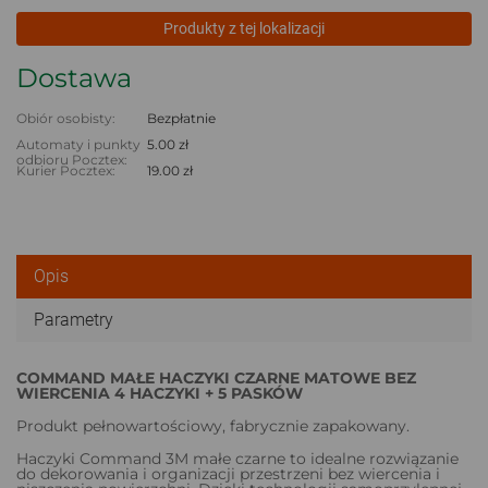
Produkty z tej lokalizacji
Dostawa
Obiór osobisty:
Bezpłatnie
Automaty i punkty
5.00 zł
odbioru Pocztex:
Kurier Pocztex:
19.00 zł
Opis
Parametry
COMMAND MAŁE HACZYKI CZARNE MATOWE BEZ
WIERCENIA 4 HACZYKI + 5 PASKÓW
Produkt pełnowartościowy, fabrycznie zapakowany.
Haczyki Command 3M małe czarne to idealne rozwiązanie
do dekorowania i organizacji przestrzeni bez wiercenia i