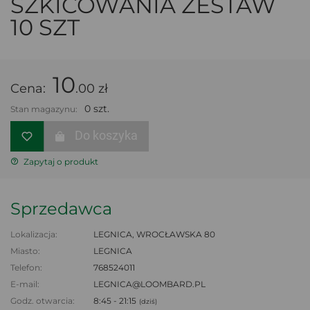
SZKICOWANIA ZESTAW
10 SZT
10
Cena:
.00 zł
0 szt.
Stan magazynu:
Do koszyka
Zapytaj o produkt
Sprzedawca
Lokalizacja:
LEGNICA, WROCŁAWSKA 80
Miasto:
LEGNICA
Telefon:
768524011
E-mail:
LEGNICA@LOOMBARD.PL
Godz. otwarcia:
8:45 - 21:15
(dziś)