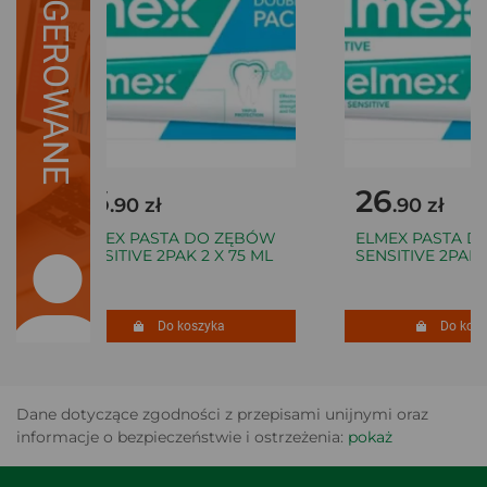
SUGEROWANE
26
26
.90 zł
.90 zł
ELMEX PASTA DO ZĘBÓW
ELMEX PASTA D
SENSITIVE 2PAK 2 X 75 ML
SENSITIVE 2PAK 2
Do koszyka
Do koszy
Dane dotyczące zgodności z przepisami unijnymi oraz
informacje o bezpieczeństwie i ostrzeżenia:
pokaż