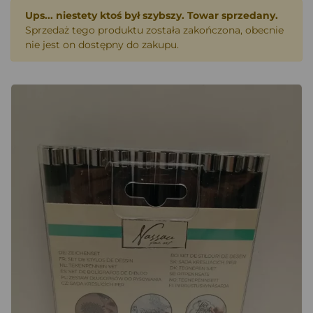
Ups... niestety ktoś był szybszy. Towar sprzedany.
Sprzedaż tego produktu została zakończona, obecnie
nie jest on dostępny do zakupu.