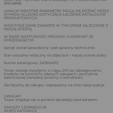
(BE14898)
UWAGA! NIEKTÓRE PARAMETRY MOGĄ SIĘ RÓŻNIĆ PRZEZ
WYMOGI ALLEGRO DOTYCZĄCE ŁĄCZENIA KATALOGÓW
PRODUKTOWYCH.
WSZYSTKIE DANE ZAWARTE W TYM OPISIE SĄ ZGODNE Z
NASZĄ OFERTĄ
W RAZIE WĄTPLIWOŚCI PROSIMY, O KONTAKT ZE
SPRZEDAJĄCYM.
Sprzęt został sprawdzony i jest sprawny technicznie
Stan wizualny widoczny na zdjęciach - naszej ocenie dobry
Numer katalogowy: 240604012
Towar zostaje wysyłamy w ciągu 24h po zaksięgowaniu
środków na koncie.Po udanych zakupach i pomyślnie
zakończonej transakcji prosimy o komentarz.
Zachęcamy do zakupu i zapraszamy na inne nasze aukcje.
UWAGA!!!
Towar znajduje się w punkcie sprzedaży pod adresem:
ZAWISZY CZARNEGO 16
40-872 KATOWICE