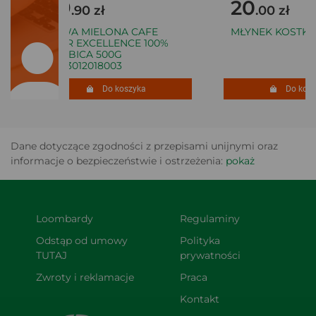
29
20
.90 zł
.00 zł
KAWA MIELONA CAFE
MŁYNEK KOSTKA
D'OR EXCELLENCE 100%
ARABICA 500G
8003012018003
Do koszyka
Do koszy
Dane dotyczące zgodności z przepisami unijnymi oraz
informacje o bezpieczeństwie i ostrzeżenia:
pokaż
Loombardy
Regulaminy
Odstąp od umowy 
Polityka 
TUTAJ
prywatności
Zwroty i reklamacje
Praca
Kontakt