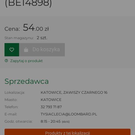
(BE14898)
54
Cena:
.00 zł
2 szt.
Stan magazynu:
Do koszyka
Zapytaj o produkt
Sprzedawca
Lokalizacja:
KATOWICE, ZAWISZY CZARNEGO 16
Miasto:
KATOWICE
Telefon:
32 793 71 87
E-mail:
TYSIACLECIA@LOOMBARD.PL
Godz. otwarcia:
8:15 - 20:45
(dziś)
Produkty z tej lokalizacji