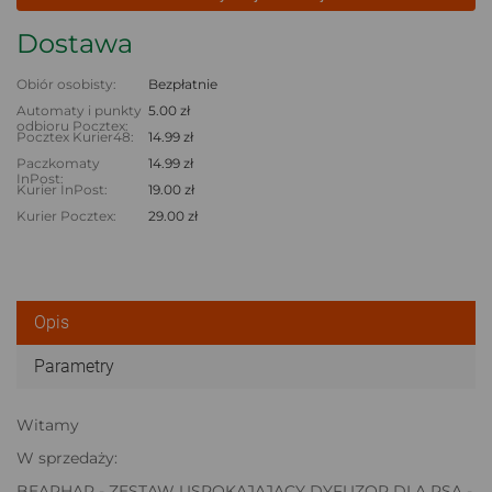
Dostawa
Obiór osobisty:
Bezpłatnie
Automaty i punkty
5.00 zł
odbioru Pocztex:
Pocztex Kurier48:
14.99 zł
Paczkomaty
14.99 zł
InPost:
Kurier InPost:
19.00 zł
Kurier Pocztex:
29.00 zł
Opis
Parametry
Witamy
W sprzedaży:
BEAPHAR - ZESTAW USPOKAJAJĄCY DYFUZOR DLA PSA -