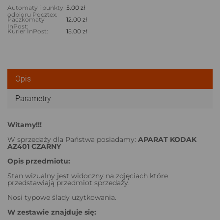
Automaty i punkty
5.00 zł
odbioru Pocztex:
Paczkomaty
12.00 zł
InPost:
Kurier InPost:
15.00 zł
Opis
Parametry
Witamy!!!
W sprzedaży dla Państwa posiadamy:
APARAT KODAK
AZ401 CZARNY
Opis przedmiotu:
Stan wizualny jest widoczny na zdjęciach które
przedstawiają przedmiot sprzedaży.
Nosi typowe ślady użytkowania.
W zestawie znajduje się: