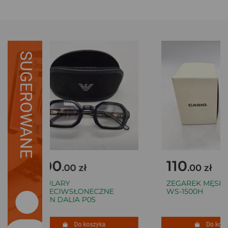
SUGEROWANE
700
110
.00 zł
.00 zł
OKULARY
ZEGAREK MĘSKI 
PRZECIWSŁONECZNE
WS-1500H
JOHN DALIA P05
Do koszyka
Do koszy