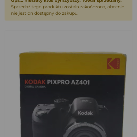
Ups... niestety ktoś był szybszy. Towar sprzedany.
Sprzedaż tego produktu została zakończona, obecnie
nie jest on dostępny do zakupu.