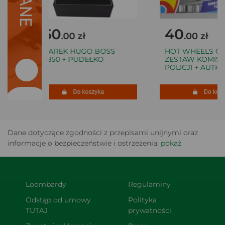
450
40
.00 zł
.00 zł
ZEGAREK HUGO BOSS
HOT WHEELS CIT
1513850 + PUDEŁKO
ZESTAW KOMISAR
POLICJI + AUTKO
Do koszyka
Do koszy
Dane dotyczące zgodności z przepisami unijnymi oraz
informacje o bezpieczeństwie i ostrzeżenia:
pokaż
Loombardy
Regulaminy
Odstąp od umowy 
Polityka 
TUTAJ
prywatności