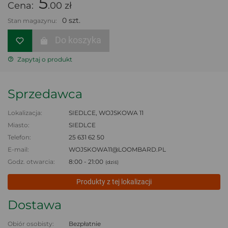
5
Cena:
.00 zł
0 szt.
Stan magazynu:
Do koszyka
Zapytaj o produkt
Sprzedawca
Lokalizacja:
SIEDLCE, WOJSKOWA 11
Miasto:
SIEDLCE
Telefon:
25 631 62 50
E-mail:
WOJSKOWA11@LOOMBARD.PL
Godz. otwarcia:
8:00 - 21:00
(dziś)
Produkty z tej lokalizacji
Dostawa
Obiór osobisty:
Bezpłatnie