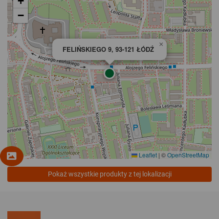
+
−
×
FELIŃSKIEGO 9, 93-121 ŁÓDŹ
Leaflet
|
©
OpenStreetMap
Pokaż wszystkie produkty z tej lokalizacji