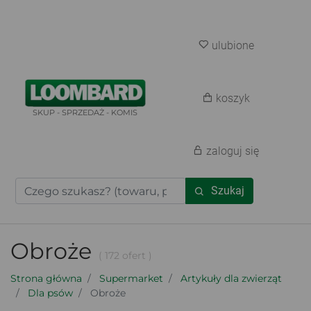
ulubione
koszyk
SKUP - SPRZEDAŻ - KOMIS
zaloguj się
Szukaj
Obroże
( 172 ofert )
Strona główna
Supermarket
Artykuły dla zwierząt
Dla psów
Obroże