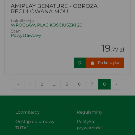
AMIPLAY BENATURE - OBROŻA
REGULOWANA MOU...
Lokalizacja:
WROCŁAW, PLAC KOŚCIUSZKI 20
Stan:
Powystawowy
19
.77 zł
Do koszyka
‹
1
2
...
5
6
7
8
›
Loombardy
Regulaminy
Odstąp od umowy 
Polityka 
TUTAJ
prywatności