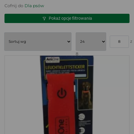
Cofnij do
Dla psów
Pokaż opcje filtrowania
z
8