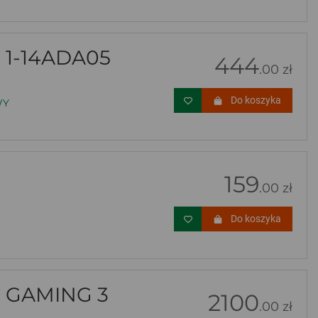
1-14ADA05
444
.00 zł
Do koszyka
WY
159
.00 zł
Do koszyka
 GAMING 3
2100
.00 zł