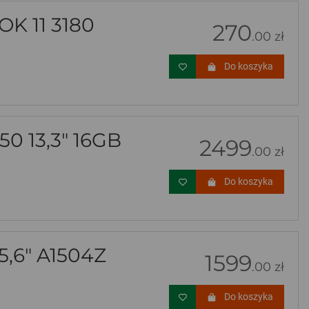
 11 3180
270
.00 zł
Do koszyka
0 13,3" 16GB
2499
.00 zł
Do koszyka
,6" A1504Z
1599
.00 zł
Do koszyka