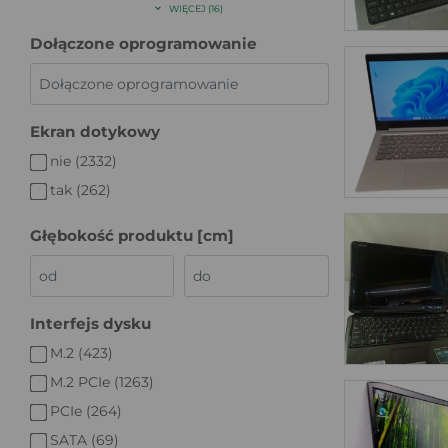
WIĘCEJ (16)
Dołączone oprogramowanie
Ekran dotykowy
nie (2332)
tak (262)
Głębokość produktu [cm]
Interfejs dysku
M.2 (423)
M.2 PCIe (1263)
PCIe (264)
SATA (69)