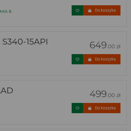
Do koszyka
MIA 8
S340-15API
649
.00 zł
Do koszyka
ŁAD
499
.00 zł
Do koszyka