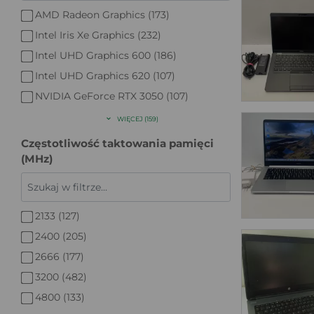
AMD Radeon Graphics (173)
Intel Iris Xe Graphics (232)
Intel UHD Graphics 600 (186)
Intel UHD Graphics 620 (107)
NVIDIA GeForce RTX 3050 (107)
WIĘCEJ (159)
Częstotliwość taktowania pamięci
(MHz)
2133 (127)
2400 (205)
2666 (177)
3200 (482)
4800 (133)