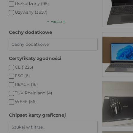
Uszkodzony (95)
Używany (3857)
WIĘCEJ (1)
Cechy dodatkowe
Certyfikaty zgodności
CE (1225)
FSC (6)
REACH (16)
TÜV Rheinland (4)
WEEE (56)
Chipset karty graficznej