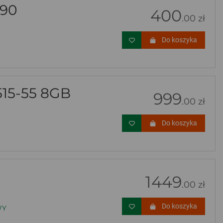
290
400
.00 zł
Do koszyka
15-55 8GB
999
.00 zł
Do koszyka
1449
.00 zł
Do koszyka
WY