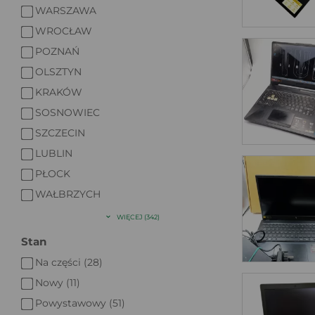
WARSZAWA
WROCŁAW
POZNAŃ
OLSZTYN
KRAKÓW
SOSNOWIEC
SZCZECIN
LUBLIN
PŁOCK
WAŁBRZYCH
WIĘCEJ (342)
Stan
Na części (28)
Nowy (11)
Powystawowy (51)