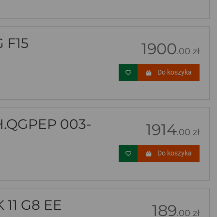
 F15
1900
.00 zł
Do koszyka
H.QGPEP 003-
1914
.00 zł
Do koszyka
11 G8 EE
189
.00 zł