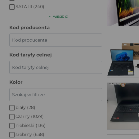
SATA III (240)
WIĘCEJ (3)
Kod producenta
Kod taryfy celnej
Kolor
biały (28)
czarny (1029)
niebieski (136)
srebrny (638)