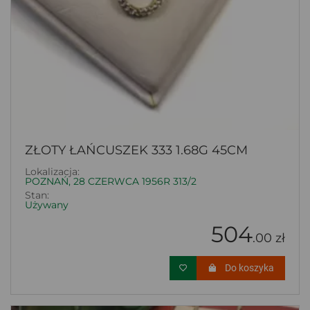
ZŁOTY ŁAŃCUSZEK 333 1.68G 45CM
Lokalizacja:
POZNAŃ, 28 CZERWCA 1956R 313/2
Stan:
Używany
504
.00 zł
Do koszyka