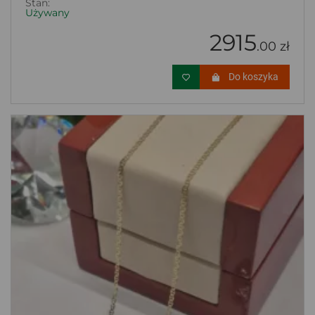
Stan:
Używany
2915
.00 zł
Do koszyka