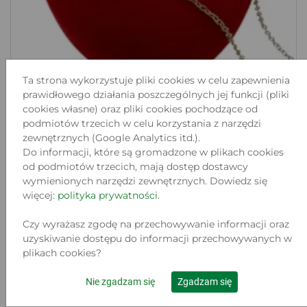
Ta strona wykorzystuje pliki cookies w celu zapewnienia
prawidłowego działania poszczególnych jej funkcji (pliki
cookies własne) oraz pliki cookies pochodzące od
podmiotów trzecich w celu korzystania z narzędzi
zewnętrznych (Google Analytics itd.).
ZŁOTY ŁAŃCUSZEK W 1,43 G PR 585 DŁ.
Do informacji, które są gromadzone w plikach cookies
48,5...
od podmiotów trzecich, mają dostęp dostawcy
Lokalizacja:
wymienionych narzędzi zewnętrznych. Dowiedz się
ZABRZE, TARNOPOLSKA 76
więcej:
polityka prywatności
.
Stan:
Używany
Czy wyrażasz zgodę na przechowywanie informacji oraz
572
uzyskiwanie dostępu do informacji przechowywanych w
.00 zł
plikach cookies?
Do koszyka
Nie zgadzam się
Zgadzam się