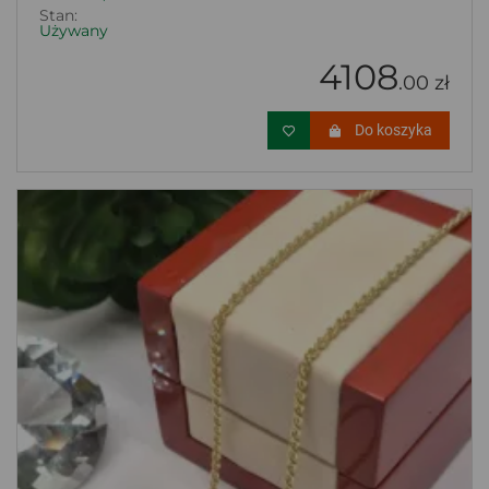
Stan:
Używany
4108
.00 zł
Do koszyka