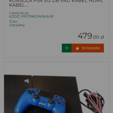
KONSOLA PS4 512 GB PAD KABEL HDMI,
KABEL...
Lokalizacja:
ŁÓDŹ, PIOTRKOWSKA 81
Stan:
Używany
479
.00 zł
Do koszyka