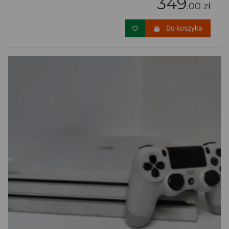
349
.00 zł
Do koszyka