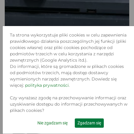
Ta strona wykorzystuje pliki cookies w celu zapewnienia
prawidłowego działania poszczególnych jej funkcji (pliki
cookies własne) oraz pliki cookies pochodzące od
KONSOLA SONY PS4 SLIM (CUH-2216A)
podmiotów trzecich w celu korzystania z narzędzi
500 GB
zewnętrznych (Google Analytics itd.).
Do informacji, które są gromadzone w plikach cookies
Lokalizacja:
od podmiotów trzecich, mają dostęp dostawcy
WARSZAWA, TROCKA 11
Stan:
wymienionych narzędzi zewnętrznych. Dowiedz się
Używany
więcej:
polityka prywatności
.
539
.00 zł
Czy wyrażasz zgodę na przechowywanie informacji oraz
uzyskiwanie dostępu do informacji przechowywanych w
plikach cookies?
Do koszyka
Nie zgadzam się
Zgadzam się