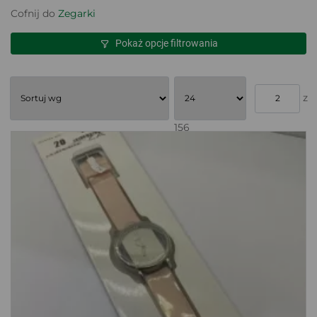
Cofnij do
Zegarki
Pokaż opcje filtrowania
z
156