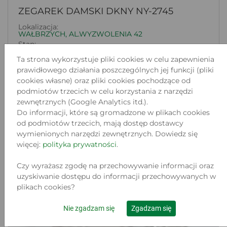
ZEGAREK DAMSKI DKNY NY-2745
Lokalizacja:
WAŁBRZYCH, AL.WYZWOLENIA 42
Stan:
Używany
Ta strona wykorzystuje pliki cookies w celu zapewnienia
170
prawidłowego działania poszczególnych jej funkcji (pliki
.00 zł
cookies własne) oraz pliki cookies pochodzące od
podmiotów trzecich w celu korzystania z narzędzi
Do koszyka
zewnętrznych (Google Analytics itd.).
Do informacji, które są gromadzone w plikach cookies
od podmiotów trzecich, mają dostęp dostawcy
wymienionych narzędzi zewnętrznych. Dowiedz się
więcej:
polityka prywatności
.
Czy wyrażasz zgodę na przechowywanie informacji oraz
uzyskiwanie dostępu do informacji przechowywanych w
plikach cookies?
Nie zgadzam się
Zgadzam się