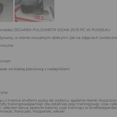
sprzedaż ZEGAREK PULSOMETR SIGMA 25.10 PC W PUDEŁKU
używany, w stanie wizualnym dobrym+ jak na zdjęciach (widoczne
hniczne
sometr
asek na klatkę piersiową z nadajnikiem
czne:
ngu z trzema strefami pulsu do wyboru: spalanie tkanki tłuszczowe
trefy treningowejpamięć dla ostatniej sesji treningowej: czas ca
ć uderzeń serca, spalone kalorie, czas treningu w strefiezegar
emiecki, francuski, hiszpański, włoski