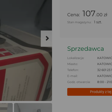
107
Cena:
.00 zł
1 szt.
Stan magazynu:
Sprzedawca
Lokalizacja:
KATOWIC
Miasto:
KATOWI
Telefon:
32 601 23 1
E-mail:
KATOWI
Godz. otwarcia:
8:00 - 21:
Produkty z tej 