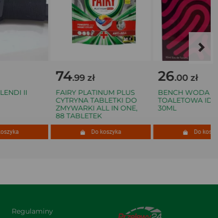
74
26
.99 zł
.00 zł
DI II
FAIRY PLATINUM PLUS
BENCH WODA
CYTRYNA TABLETKI DO
TOALETOWA IDENT
ZMYWARKI ALL IN ONE,
30ML
88 TABLETEK
zyka
Do koszyka
Do koszyka
Regulaminy