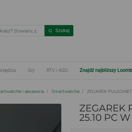
Szukaj
rzędzia
Gry
RTV i AGD
Znajdź najbliższy Loomb
rtwatche i akcesoria
Smartwatche
ZEGAREK PULSOMETR
ZEGAREK 
25.10 PC 