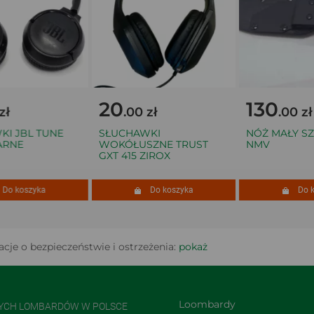
20
130
.00 zł
.00 zł
 JBL TUNE
SŁUCHAWKI
NÓŻ MAŁY SZLEN
NE
WOKÓŁUSZNE TRUST
NMV
GXT 415 ZIROX
 koszyka
Do koszyka
Do kos
cje o bezpieczeństwie i ostrzeżenia:
pokaż
Loombardy
NYCH LOMBARDÓW W POLSCE