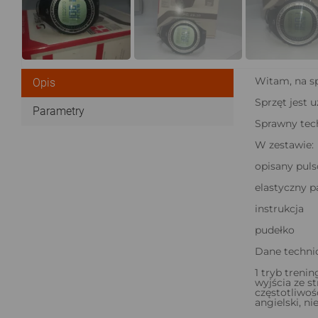
Witam, na 
Opis
Sprzęt jest 
Parametry
Sprawny tec
W zestawie:
opisany pul
elastyczny p
instrukcja
pudełko
Dane techni
1 tryb treni
wyjścia ze s
częstotliwoś
angielski, ni