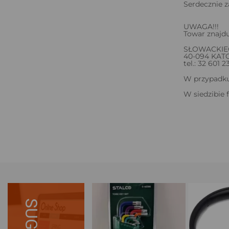
Serdecznie z
UWAGA!!!
Towar znajdu
SŁOWACKIE
40-094 KAT
tel.: 32 601 23
W przypadku 
W siedzibie 