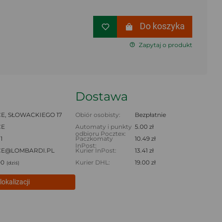
Do koszyka
Zapytaj o produkt
Dostawa
E, SŁOWACKIEGO 17
Obiór osobisty:
Bezpłatnie
CE
Automaty i punkty
5.00 zł
odbioru Pocztex:
1
Paczkomaty
10.49 zł
InPost:
CE@LOMBARDI.PL
Kurier InPost:
13.41 zł
00
Kurier DHL:
19.00 zł
(dziś)
lokalizacji