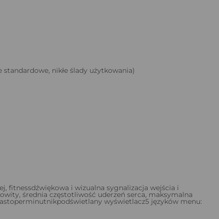
 standardowe, nikłe ślady użytkowania)
j, fitnessdźwiękowa i wizualna sygnalizacja wejścia i
łkowity, średnia częstotliwość uderzeń serca, maksymalna
datastoperminutnikpodświetlany wyświetlacz5 języków menu: