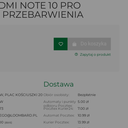
DMI NOTE 10 PRO
B PRZEBARWIENIA
Do koszyka
Zapytaj o produkt
Dostawa
, PLAC KOŚCIUSZKI 20
Obiór osobisty:
Bezpłatnie
AW
Automaty i punkty
5.00 zł
odbioru Pocztex:
 73
Pocztex Kurier24:
7.00 zł
IEGO@LOOMBARD.PL
Automat Pocztex:
10.99 zł
:00
Kurier Pocztex:
13.99 zł
(dziś)