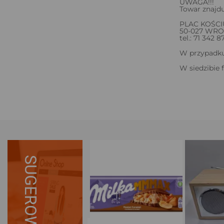
UWAGA!!!
Towar znajdu
PLAC KOŚCI
50-027 WR
tel.: 71 342 8
W przypadku 
W siedzibie 
SUGEROWANE