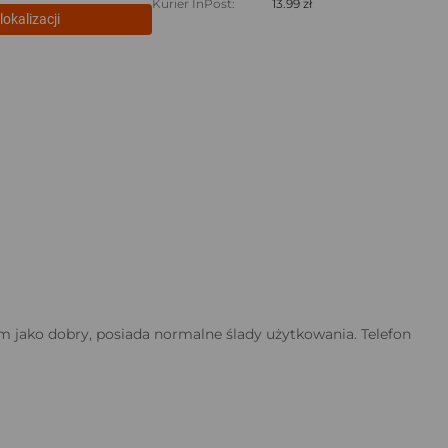
Kurier InPost:
13.99 zł
lokalizacji
am jako dobry, posiada normalne ślady użytkowania. Telefon