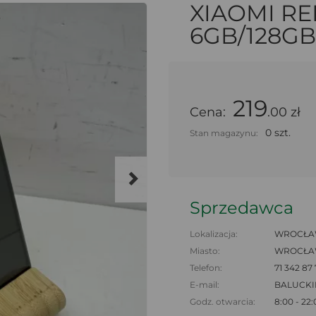
XIAOMI RE
6GB/128G
219
Cena:
.00 zł
0 szt.
Stan magazynu:
Sprzedawca
Lokalizacja:
WROCŁAW
Miasto:
WROCŁ
Telefon:
71 342 87
E-mail:
BALUCK
Godz. otwarcia:
8:00 - 22