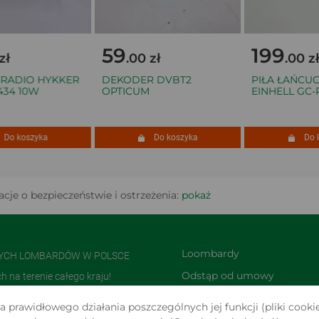
59
199
.00 zł
.00 zł
ADIO HYKKER
DEKODER DVBT2
PIŁA ŁAŃCUC
4 10W
OPTICUM
EINHELL GC-PC 
o koszyka
Do koszyka
Do kos
cje o bezpieczeństwie i ostrzeżenia:
pokaż
Loombardy
NYCH LOMBARDÓW W POLSCE
Odstąp od umowy 
na terenie całego kraju!
TUTAJ
olsce i jedną z największych w
 prawidłowego działania poszczególnych jej funkcji (pliki cookie
Zwroty i reklamacje