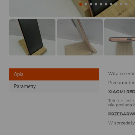
Witam serde
Opis
Przedmiotem
Parametry
XIAOMI RED
Telefon jest
nie posiada 
PRZEBARWI
W sprzedaży