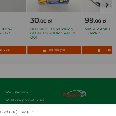
30
99
.00 zł
.00 zł
HOWA
HOT WHEELS REPAIR &
MIKSER AMBITION 
1235 L
GO AUTO SHOP GRAB &
CZARNY
GO!
zyka
Do koszyka
Do koszyka
Regulaminy
Polityka prywatności
Praca
s własne) oraz pliki