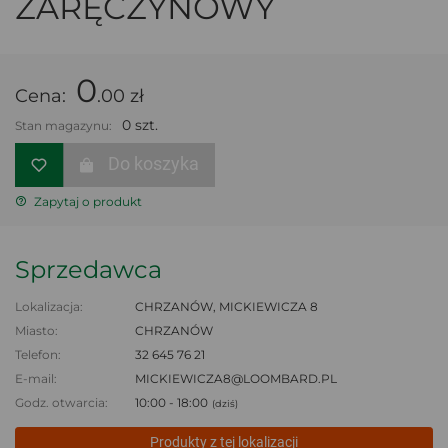
ZARĘCZYNOWY
0
Cena:
.00 zł
0 szt.
Stan magazynu:
Do koszyka
Zapytaj o produkt
Sprzedawca
Lokalizacja:
CHRZANÓW, MICKIEWICZA 8
Miasto:
CHRZANÓW
Telefon:
32 645 76 21
E-mail:
MICKIEWICZA8@LOOMBARD.PL
Godz. otwarcia:
10:00 - 18:00
(dziś)
Produkty z tej lokalizacji