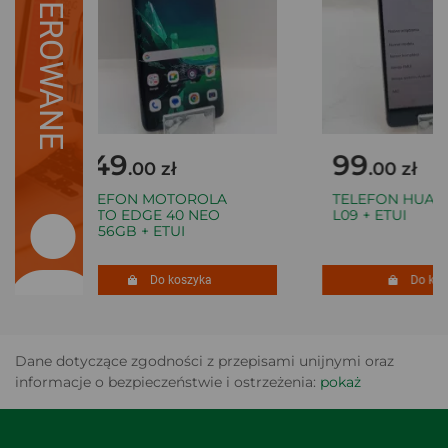
SUGEROWANE
449
99
.00 zł
.00 zł
TELEFON MOTOROLA
TELEFON HUAWEI
MOTO EDGE 40 NEO
L09 + ETUI
12/256GB + ETUI
Do koszyka
Do kosz
Dane dotyczące zgodności z przepisami unijnymi oraz
informacje o bezpieczeństwie i ostrzeżenia:
pokaż